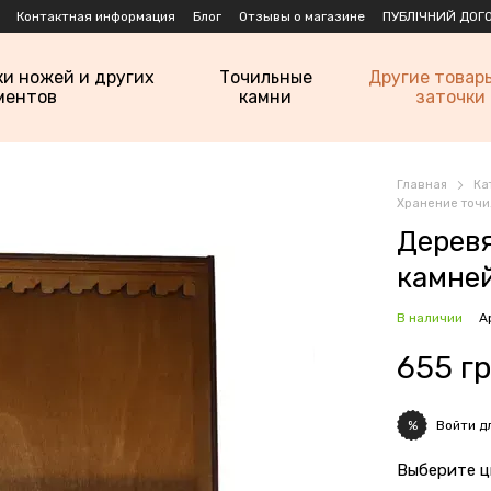
Контактная информация
Блог
Отзывы о магазине
ПУБЛІЧНИЙ ДОГО
ки ножей и других
Точильные
Другие товар
ментов
камни
заточки
Главная
Ка
Хранение точи
Деревя
камней
В наличии
А
655 г
Войти
дл
%
Выберите ц