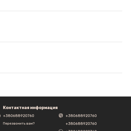
Контактная информация
+380688920760
+380688920760
+380688920760
Перезвонить вам?