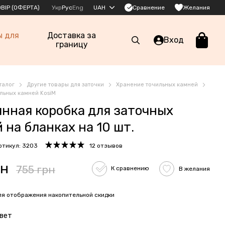
Сравнение
ВІР (ОФЕРТА)
Укр
Рус
Eng
UAH
Желания
ы для
Доставка за
Вход
границу
талог
Другие товары для заточки
Хранение точильных камней
льных камней KosiM
нная коробка для заточных
 на бланках на 10 шт.
ртикул: 3203
12 отзывов
рн
755 грн
К сравнению
В желания
я отображения накопительной скидки
вет