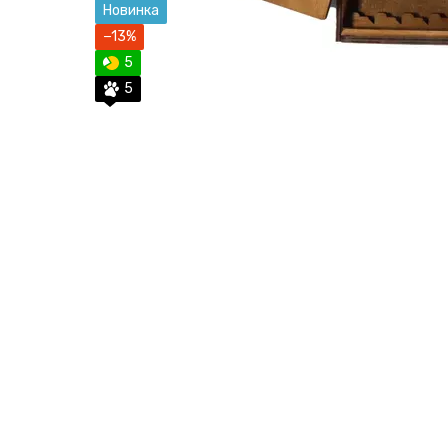
Новинка
−13%
5
5