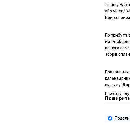
Якщо у Вас 
або Viber / 
Вам допомо
По прибуттю
митні збори.
вашого замо
зборів опла
Повернення 
календарних
вигляду.
Вар
Після огляду
Поширити
Подели