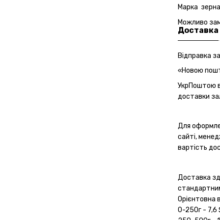
Марка зерна
Можливо зам
Доставка
Відправка з
«Новою пошто
УкрПоштою ві
доставки зал
Для оформле
сайті, мене
вартість дос
Доставка з
стандартним
Орієнтовна 
0-250г - 7,6