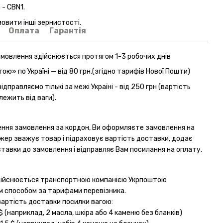
 - СBN1.
овити інші зернистості.
Оплата
Гарантія
амовлення здійснюється протягом 1-3 робочих днів
ю» по Україні — від 80 грн.(згідно тарифів Нової Пошти)
дправляємо тількі за межі Україні - від 250 грн (вартість
ежить від ваги).
ння замовлення за кордон, Ви оформляєте замовлення на
джер зважує товар і підраховує вартість доставки, додає
тавки до замовлення і відправляє Вам посилання на оплату.
дійснюється транспортною компанією Укрпоштою
 способом за тарифами перевізника.
вартість доставки посилки вагою:
 $ (наприклад, 2 масла, шкіра або 4 каменю без бланків)