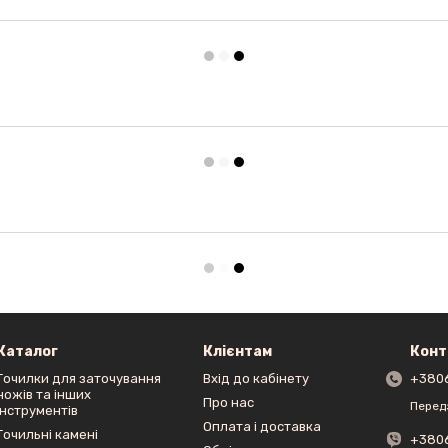
Каталог
Клієнтам
Конт
Точилки для заточування
Вхід до кабінету
+380
ножів та інших
Про нас
Перед
інструментів
Оплата і доставка
Точильні камені
+380