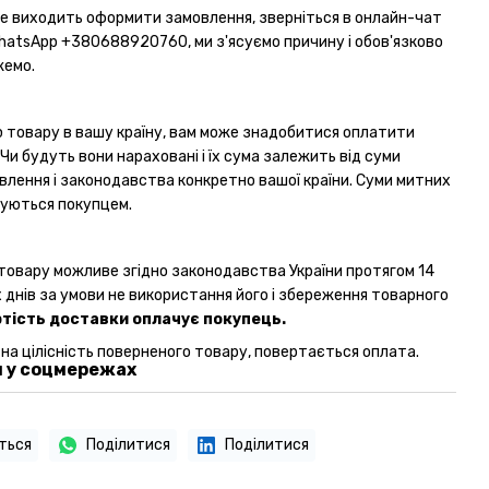
не виходить оформити замовлення, зверніться в онлайн-чат
WhatsApp
+380688920760
, ми з'ясуємо причину і обов'язково
жемо.
 товару в вашу країну, вам може знадобитися оплатити
 Чи будуть вони нараховані і їх сума залежить від суми
влення і законодавства конкретно вашої країни. Суми митних
чуються покупцем.
товару можливе згідно законодавства України протягом 14
 днів за умови не використання його і збереження товарного
тість доставки оплачує покупець.
 на цілісність поверненого товару, повертається оплата.
 у соцмережах
ться
Поділитися
Поділитися