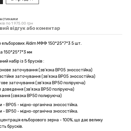
ЧАСТИНАМИ
ів по 1 975.00 грн
вий відгук або коментар
ів ельборових Aldim МФФ 150*25*7*3 5 шт.
ка 150*25*7*3 мм
ий набір із 5 брусків :
орнове заточування (зв'язка ВР05 зносостійка)
встійке заточування (зв'язка ВР05 зносостійка)
тове заточування (зв'язка ВР50 поліруюча)
е доведення (зв'язка ВР50 поліруюча)
ування (связка ВР50 полируюча)
и - ВР05 - мідно-органічна зносостійка.
и - ВР50 - мідно-органічна зносостійка.
нцентрація ельборового зерна - 100%, що дає велику
ть брусків.