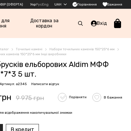
Порівняння
ВІР (ОФЕРТА)
Укр
Рус
Eng
UAH
Бажання
 для
Доставка за
Вхід
ння
кордон
талог
Точильні камені
Набори точильних каменів 150*25*6 мм
них каменів 150*25*6 мм Інші виробники
брусків ельборових Aldim МФФ
*7*3 5 шт.
Артикул: а2345
Написати відгук
грн
9 975 грн
Порівняти
В бажання
ля відображення накопичувальної знижки
В кредит