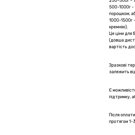
250-500г - 1
500-1000г - 
порошком, аб
1000-1500г -
кремнію).
Це ціни для 
(довша диста
вартість до
Зразкові тер
залежить ві
Є можливіст
підтримку, а
Після оплат
протягом 1-3