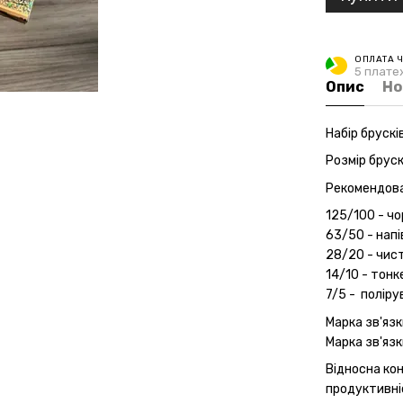
ОПЛАТА 
5 платеж
Опис
Но
Набір бруск
Розмір брус
Рекомендован
125/100 - ч
63/50 - напі
28/20 - чис
14/10 - тонк
7/5 - полір
Марка зв'язк
Марка зв'язк
Відносна ко
продуктивніс