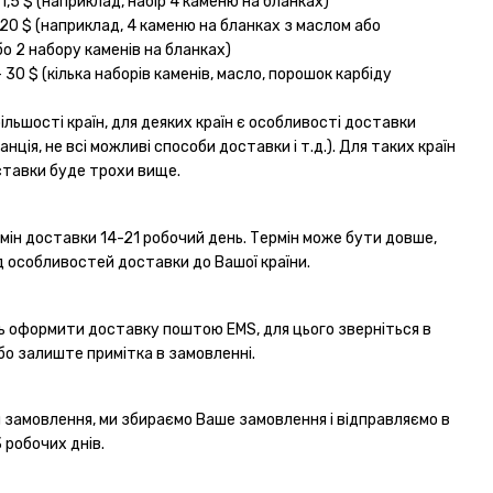
1,5 $ (наприклад, набір 4 каменю на бланках)
20 $ (наприклад, 4 каменю на бланках з маслом або
о 2 набору каменів на бланках)
 30 $ (кілька наборів каменів, масло, порошок карбіду
більшості країн, для деяких країн є особливості доставки
нція, не всі можливі способи доставки і т.д.). Для таких країн
ставки буде трохи вище.
мін доставки 14-21 робочий день. Термін може бути довше,
д особливостей доставки до Вашої країни.
ь оформити доставку поштою EMS, для цього зверніться в
бо залиште примітка в замовленні.
и замовлення, ми збираємо Ваше замовлення і відправляємо в
 робочих днів.