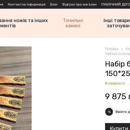
ня
Контактна інформація
Блог
Відгуки про магазин
ПУБЛІЧНИЙ ДОГО
вання ножів та інших
Точильні
Інші товари
ументів
камені
заточува
Головна
Ка
Набори точиль
Набір 
150*25
В наявності
9 875 
Ввійти
д
%
Купити