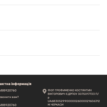
актна інформація
688920760
ФОП ТРОФИМЕНКО КОСТЯНТИН
ВІКТОРОВИЧ ЄДРПОУ 3075017733 П/
звонити вам?
р
UA683052990000026000021606312
М.ЧЕРКАСИ
688920760