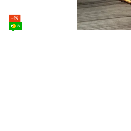
−1%
5