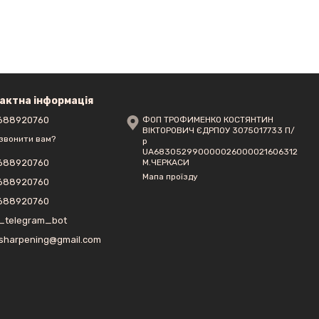
актна інформація
688920760
ФОП ТРОФИМЕНКО КОСТЯНТИН
ВІКТОРОВИЧ ЄДРПОУ 3075017733 П/
звонити вам?
р
UA683052990000026000021606312
М.ЧЕРКАСИ
688920760
Мапа проїзду
688920760
688920760
_telegram_bot
sharpening@gmail.com