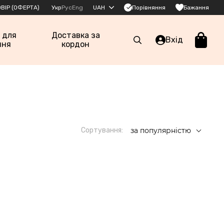
Порівняння
ВІР (ОФЕРТА)
Укр
Рус
Eng
UAH
Бажання
 для
Доставка за
Вхід
ння
кордон
Сортування:
за популярністю