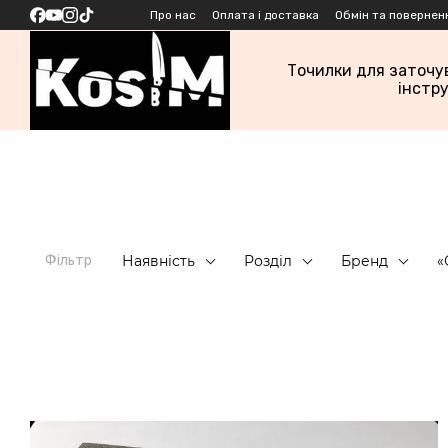
Перейти до основного контенту
Про нас
Оплата і доставка
Обмін та повернен
Точилки для заточу
інстр
Фільтр
Наявність
Розділ
Бренд
«