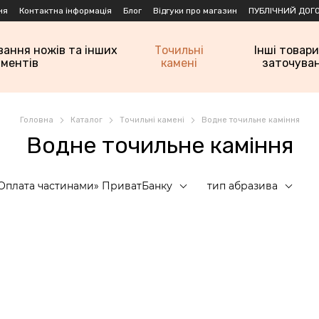
ня
Контактна інформація
Блог
Відгуки про магазин
ПУБЛІЧНИЙ ДОГО
вання ножів та інших
Точильні
Інші товари
ументів
камені
заточува
Головна
Каталог
Точильні камені
Водне точильне каміння
Водне точильне каміння
Оплата частинами» ПриватБанку
тип абразива