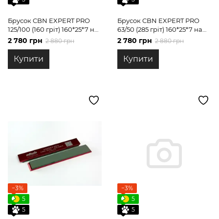
Брусок CBN EXPERT PRO
Брусок CBN EXPERT PRO
125/100 (160 гріт) 160*25*7 на
63/50 (285 гріт) 160*25*7 на
бланках PDT tools
бланках PDT tools
2 780 грн
2 780 грн
2 880 грн
2 880 грн
Купити
Купити
−3%
−3%
5
5
5
5