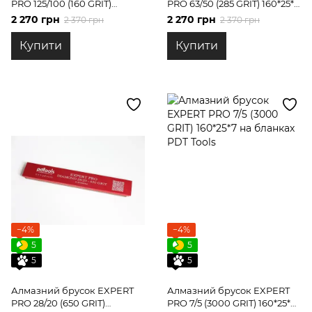
PRO 125/100 (160 GRIT)
PRO 63/50 (285 GRIT) 160*25*7
160*25*7 на бланках PDT
на бланках PDT Tools
2 270 грн
2 270 грн
2 370 грн
2 370 грн
Tools
Купити
Купити
−4%
−4%
5
5
5
5
Алмазний брусок EXPERT
Алмазний брусок EXPERT
PRO 28/20 (650 GRIT)
PRO 7/5 (3000 GRIT) 160*25*7