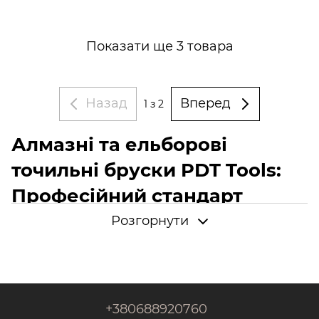
Показати ще 3 товара
Назад
Вперед
1
з 2
Алмазні та ельборові
точильні бруски PDT Tools:
Професійний стандарт
гостроти
Розгорнути
Шукаєте безкомпромісну якість для заточування ножів?
На сайті
kosim.company
представлений повний
асортимент абразивів від бренду
PDT Tools
. Це
інструменти, розроблені для майстрів, які цінують
+380688920760
точність, швидкість роботи та довговічність.
Алмазні та