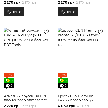
160*25*7 на бланках PDT
на бланках PDT Tools
2 270 грн
2 270 грн
2 370 грн
2 370 грн
Tools
Купити
Купити
−4%
−2%
5
5
5
5
Алмазний брусок EXPERT
Брусок CBN Premium
PRO 3/2 (5000 GRIT) 160*25*7
bronze 125/100 (160 гріт)
на бланках PDT Tools
160*25*7 на бланках PDT
2 270 грн
4 050 грн
2 370 грн
4 150 грн