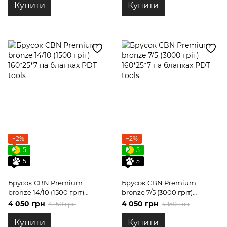
Купити
Купити
−2%
−2%
5
5
5
5
Брусок CBN Premium
Брусок CBN Premium
bronze 14/10 (1500 гріт)
bronze 7/5 (3000 гріт)
160*25*7 на бланках PDT
160*25*7 на бланках PDT
4 050 грн
4 050 грн
4 150 грн
4 150 грн
tools
tools
Купити
Купити