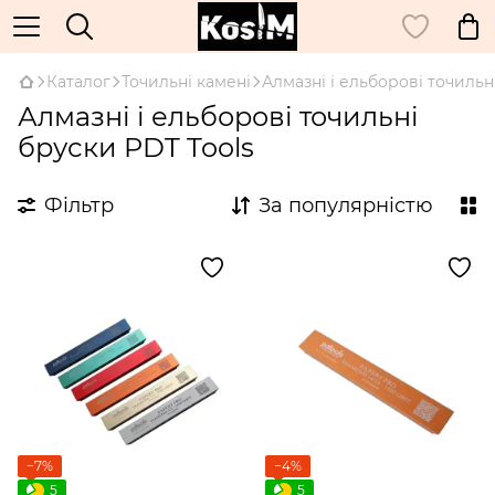
Каталог
Точильні камені
Алмазні і ельборові точильн
Алмазні і ельборові точильні
бруски PDT Tools
Фільтр
За популярністю
−7%
−4%
5
5