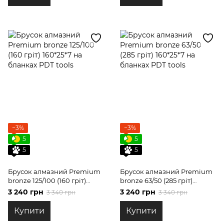
−3%
−3%
5
5
5
5
Брусок алмазний Premium
Брусок алмазний Premium
bronze 125/100 (160 гріт)
bronze 63/50 (285 гріт)
160*25*7 на бланках PDT
160*25*7 на бланках PDT
3 240 грн
3 240 грн
3 340 грн
3 340 грн
tools
tools
Купити
Купити