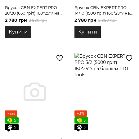
Брусок CBN EXPERT PRO
Брусок CBN EXPERT PRO
28/20 (650 гріт) 160*25*7 на
14/10 (1500 гріт) 160*25*7 на
бланках PDT tools
бланках PDT tools
2 780 грн
2 780 грн
2 880 грн
2 880 грн
Купити
Купити
−3%
−3%
5
5
5
5