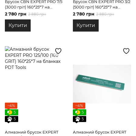
Брусок CBN EXPERT PRO 7/5
Брусок CBN EXPERT PRO 3/2
(3000 гріт) 160*25*7 на
(5000 гріт) 160*25*7 на
бланках PDT tools
бланках PDT tools
2 780 грн
2 780 грн
2 880 грн
2 880 грн
Купити
Купити
−4%
−4%
5
5
5
5
Алмазний брусок EXPERT
Алмазний брусок EXPERT