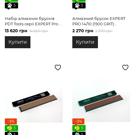
5
5
Набір алмазних брусків
Алмазний брусок EXPERT
PDT Tools серії EXPERT Pro 6
PRO 14/10 (1500 GRIT)
шт.
160*25*7 на бланках PDT
13 620 грн
2 270 грн
14 620 грн
2 370 грн
Tools
Купити
Купити
−3%
−3%
5
5
5
5