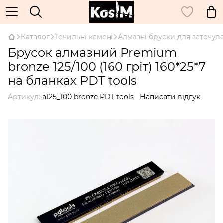
Каталог
Точильні камені
Алмазні бруски для заточув
Брусок алмазний Premium
bronze 125/100 (160 гріт) 160*25*7
на бланках PDT tools
Артикул:
а125_100 bronze PDT tools
Написати відгук