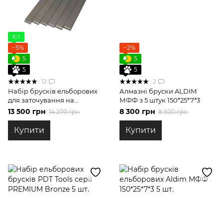
Хіт
−5%
−2%
5
5
5
5
12
2
Набір брусків ельборових
Алмазні бруски ALDIM
для заточування на
МФФ з 5 штук 150*25*7*3
бланках з гравіюванням
13 500 грн
8 300 грн
14 270 грн
8 500 грн
Купити
Купити