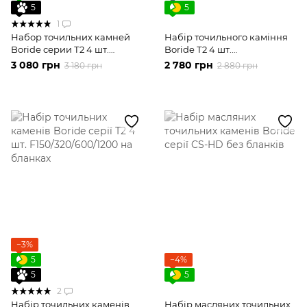
5
5
1
Набор точильних камней
Набір точильного каміння
Boride серии Т2 4 шт.
Boride Т2 4 шт.
F150/320/600/1200 на
F150/320/600/1200
3 080 грн
2 780 грн
3 180 грн
2 880 грн
бланках з гравіровкою
−3%
5
−4%
5
5
2
Набір точильних каменів
Набір масляних точильних