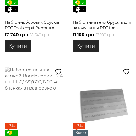
5
5
5
5
Набір ельборових брусків
Набір алмазних брусків для
PDT Tools серії Premium
заточування PDT tools
Silver 4 шт.
Premium Silver 3 шт.
17 740 грн
11 100 грн
18 740 грн
12 100 грн
Купити
Купити
−3%
−3%
5
Відео