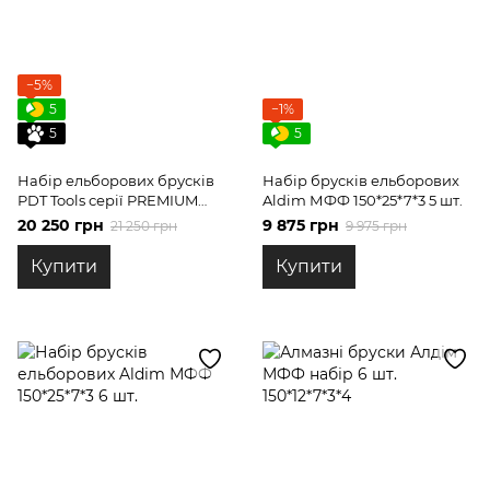
−5%
5
−1%
5
5
Набір ельборових брусків
Набір брусків ельборових
PDT Tools серії PREMIUM
Aldim МФФ 150*25*7*3 5 шт.
Bronze 5 шт.
20 250 грн
9 875 грн
21 250 грн
9 975 грн
Купити
Купити