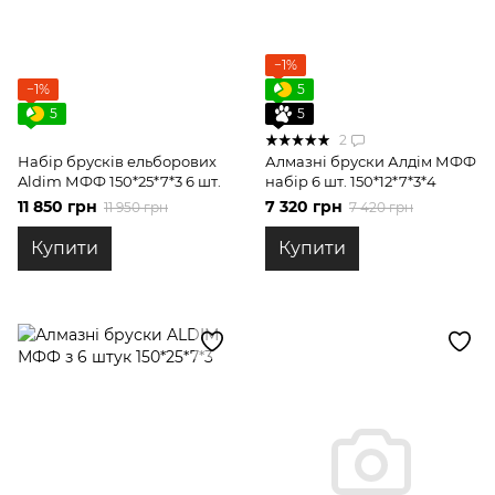
−1%
−1%
5
5
5
2
Набір брусків ельборових
Алмазні бруски Алдім МФФ
Aldim МФФ 150*25*7*3 6 шт.
набір 6 шт. 150*12*7*3*4
11 850 грн
7 320 грн
11 950 грн
7 420 грн
Купити
Купити