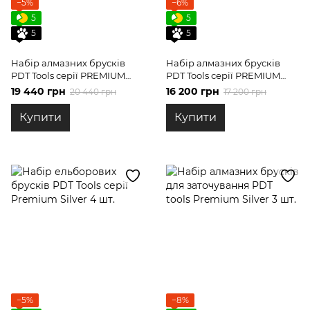
−5%
−6%
5
5
5
5
Набір алмазних брусків
Набір алмазних брусків
PDT Tools серії PREMIUM
PDT Tools серії PREMIUM
Bronze 6 шт.
Bronze 5 шт.
19 440 грн
16 200 грн
20 440 грн
17 200 грн
Купити
Купити
−5%
−8%