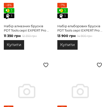
−8%
−7%
5
5
5
5
Набір алмазних брусків
Набір ельборових брусків
PDT Tools серії EXPERT Pro 5
PDT Tools серії EXPERT Pro 5
шт.
шт.
11 350 грн
13 900 грн
12 350 грн
14 900 грн
Купити
Купити