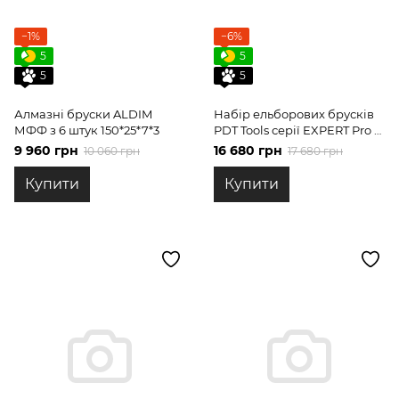
−1%
−6%
5
5
5
5
Алмазні бруски ALDIM
Набір ельборових брусків
МФФ з 6 штук 150*25*7*3
PDT Tools серії EXPERT Pro 6
шт.
9 960 грн
16 680 грн
10 060 грн
17 680 грн
Купити
Купити