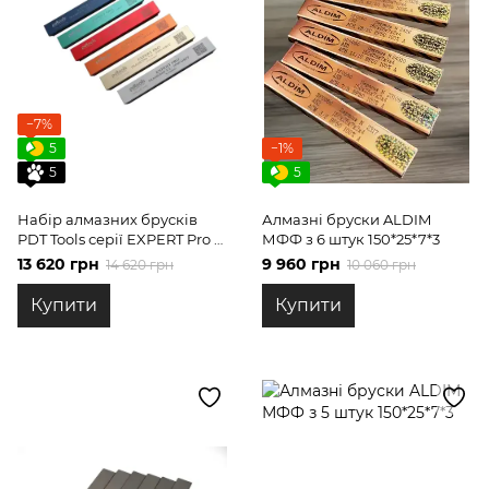
−7%
5
−1%
5
5
Набір алмазних брусків
Алмазні бруски ALDIM
PDT Tools серії EXPERT Pro 6
МФФ з 6 штук 150*25*7*3
шт.
13 620 грн
9 960 грн
14 620 грн
10 060 грн
Купити
Купити