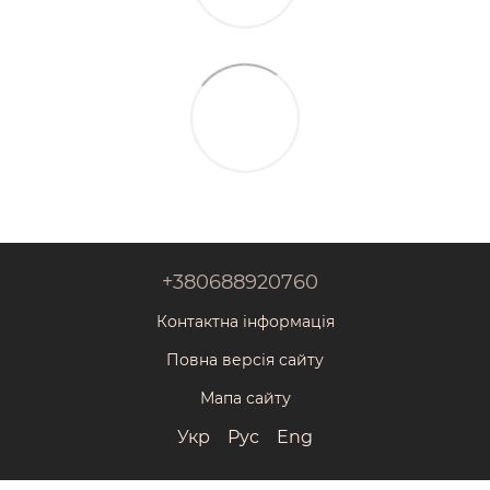
+380688920760
Контактна інформація
Повна версія сайту
Мапа сайту
Укр
Рус
Eng