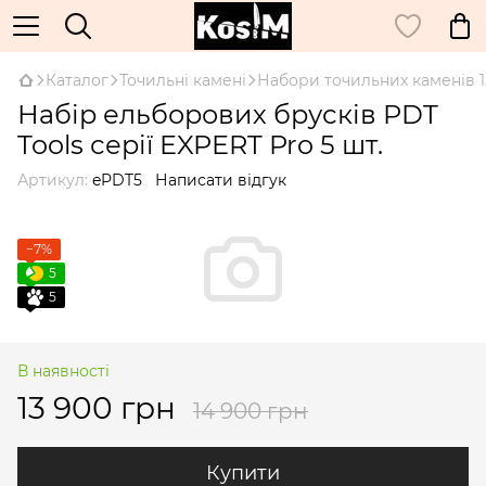
Каталог
Точильні камені
Набори точильних каменів 1
Набір ельборових брусків PDT
Tools серії EXPERT Pro 5 шт.
Артикул:
ePDT5
Написати відгук
−7%
5
5
В наявності
13 900 грн
14 900 грн
Купити