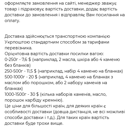
оформляєте замовлення на сайті, менеджер зважує
товар і підраховує вартість доставки, додає вартість
доставки до замовлення і відправляє Вам посилання на
оплату.
Доставка здійснюється транспортною компанією
Укрпоштою стандартним способом за тарифами
перевізника.
Орієнтовна вартість доставки посилки вагою:
0-250г - 7,6 $ (наприклад, 2 масла, шкіра або 4 каменю
без бланків)
250-500г - 11,5 $ (наприклад, набір 4 каменю на бланках)
500-1000г - 20 $ (наприклад, 4 каменю на бланках з
маслом або порошком, або 2 набору каменів на
бланках)
1000-1500г - 30 $ (кілька наборів каменів, масло,
порошок карбіду кремнію).
Це ціни для більшості країн, для деяких країн є
особливості доставки (довша дистанція, не всі можливі
способи доставки і т.д.). Для таких країн вартість
доставки буде трохи вище.