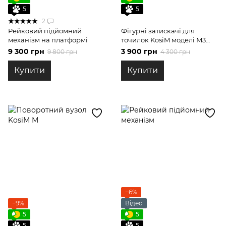
5
5
2
Рейковий підйомний
Фігурні затискачі для
механізм на платформі
точилок KosiM моделі M3
хвостовик 10мм
9 300 грн
3 900 грн
9 800 грн
4 300 грн
Купити
Купити
−6%
−9%
Відео
5
5
5
5