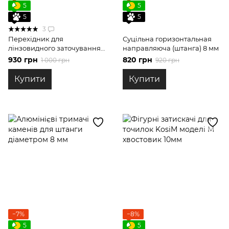
5
5
5
5
3
Перехідник для
Суцільна горизонтальная
лінзовидного заточування
направляюча (штанга) 8 мм
на точилці з поворотним
930 грн
820 грн
1 000 грн
920 грн
механізмом
Купити
Купити
−7%
−8%
5
5