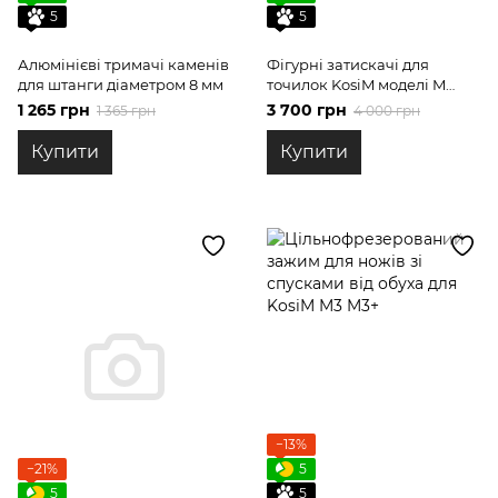
5
5
Алюмінієві тримачі каменів
Фігурні затискачі для
для штанги діаметром 8 мм
точилок KosiM моделі M
хвостовик 10мм
1 265 грн
3 700 грн
1 365 грн
4 000 грн
Купити
Купити
−13%
−21%
5
5
5