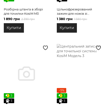
Розбірна штанга в зборі
Цільнофрезерований
для точилки KosiM M3
зажим для ножів зі
спусками від обуха для
1 890 грн
1 380 грн
2 390 грн
1 580 грн
KosiM M3 M3+
Купити
Купити
−5%
5
5
5
5