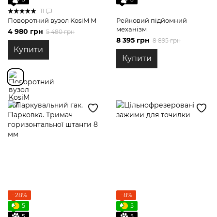
11
Поворотний вузол KosiM М
Рейковий підйомний
механізм
4 980 грн
5 480 грн
8 395 грн
8 895 грн
Купити
Купити
−28%
−8%
5
5
5
5