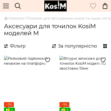
Каталог
Точилки для заточування ножів та інших інст
Аксесуари для точилок KosiM
моделей М
Фільтр
За популярністю
−5%
−9%
5
5