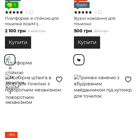
5
Відео
4
4
Платформа зі стійкою для
Вузол ковзання для
точилки KosiM з
точилки
поворотним механізмом
2 100 грн
500 грн
2 400 грн
600 грн
Купити
Купити
−8%