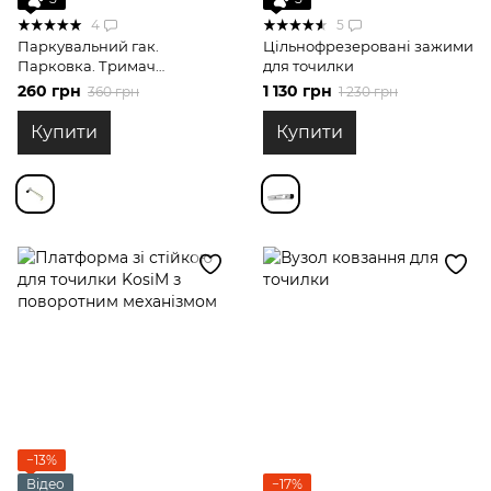
4
5
Паркувальний гак.
Цільнофрезеровані зажими
Парковка. Тримач
для точилки
горизонтальної штанги 8
260 грн
1 130 грн
360 грн
1 230 грн
мм
Купити
Купити
−13%
Відео
−17%