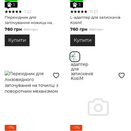
5
5
5
15
Перехідник для
L-адаптер для затискачів
заточування ножиць на
KosiM
точилці з поворотним
760 грн
760 грн
860 грн
860 грн
механізмом
Купити
Купити
−7%
−11%