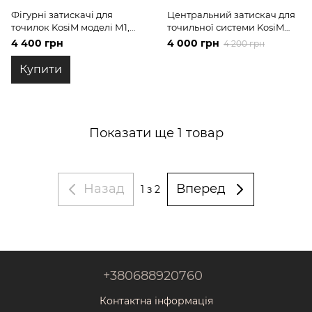
Фігурні затискачі для
Центральний затискач для
точилок KosiM моделі М1,
точильної системи KosiM
М2, М3 і М3+ з вибіркою
Модель 3
4 400 грн
4 000 грн
4 200 грн
Купити
Показати ще 1 товар
Назад
Вперед
1
з 2
+380688920760
Контактна інформація