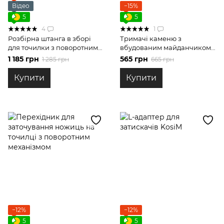
Відео
−15%
5
5
4
1
Розбірна штанга в зборі
Тримачі каменю з
для точилки з поворотним
вбудованим майданчиком
механізмом
під кутомір для точилок
1 185 грн
565 грн
1 285 грн
665 грн
Купити
Купити
−12%
−12%
5
5