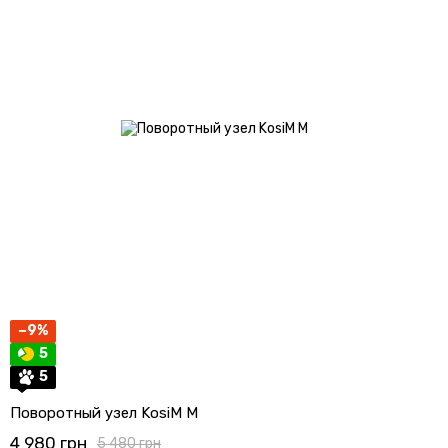
−9%
5
5
Поворотный узел KosiM М
4 980 грн
5 480 грн