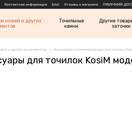
Контактная информация
Блог
Отзывы о магазине
ПУБЛІЧНИЙ ДОГО
ки ножей и других
Точильные
Другие товар
ментов
камни
заточки
ожей и других инструментов
Аксессуары и комплектующие для точилок Kos
суары для точилок KosiM мод