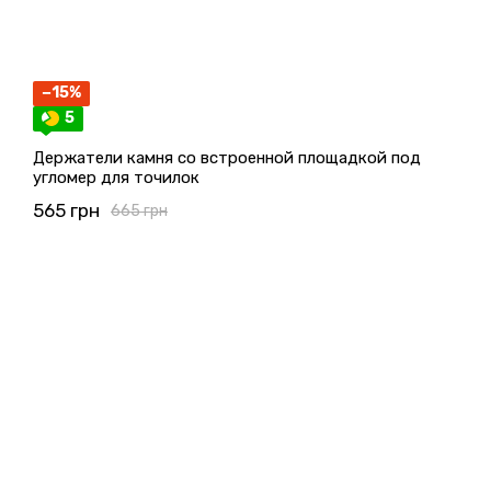
−15%
5
Держатели камня со встроенной площадкой под
угломер для точилок
565 грн
665 грн