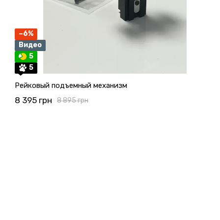
−6%
Видео
5
5
Рейковый подъемный механизм
8 395 грн
8 895 грн