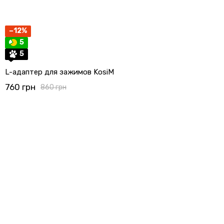
−12%
5
5
L-адаптер для зажимов KosiM
760 грн
860 грн