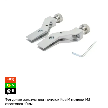
−9%
5
5
Фигурные зажимы для точилок KosiM модели M3
хвостовик 10мм