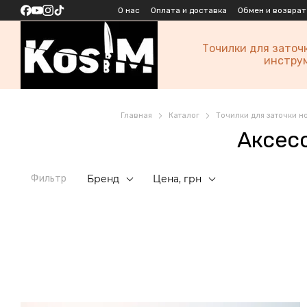
Перейти к основному контенту
О нас
Оплата и доставка
Обмен и возврат
Точилки для заточ
инстру
Главная
Каталог
Точилки для заточки н
Аксес
Фильтр
Бренд
Цена, грн