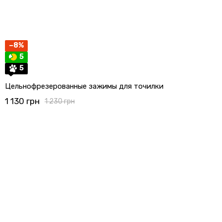
−8%
5
5
Цельнофрезерованные зажимы для точилки
1 130 грн
1 230 грн