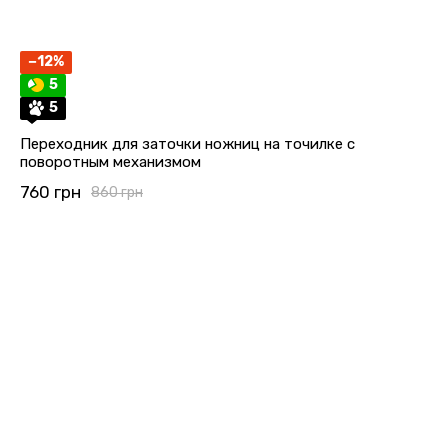
−12%
5
5
Переходник для заточки ножниц на точилке с
поворотным механизмом
760 грн
860 грн