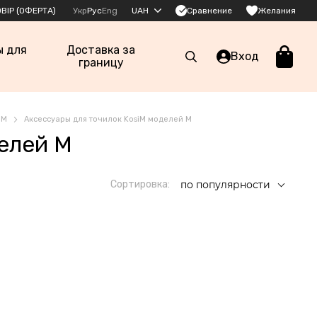
Сравнение
ВІР (ОФЕРТА)
Укр
Рус
Eng
UAH
Желания
ы для
Доставка за
Вход
границу
iM
Аксессуары для точилок KosiM моделей М
елей М
Сортировка:
по популярности