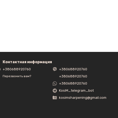
Контактная информация
+380688920760
+380688920760
+380688920760
Перезвонить вам?
+380688920760
KosiM_telegram_bot
kosimsharpening@gmail.com