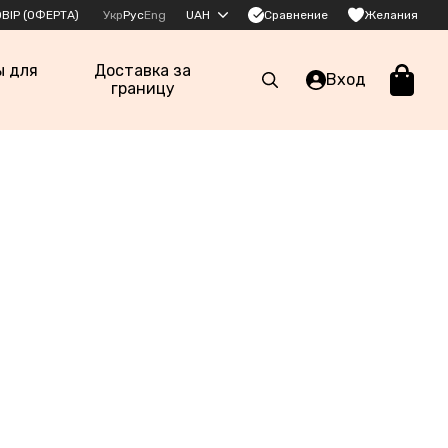
Сравнение
ВІР (ОФЕРТА)
Укр
Рус
Eng
UAH
Желания
ы для
Доставка за
Вход
границу