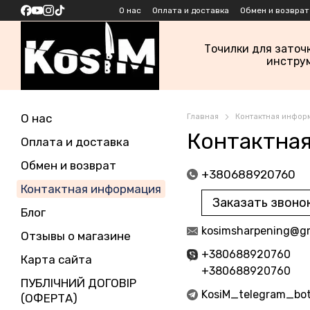
Перейти к основному контенту
О нас
Оплата и доставка
Обмен и возврат
Точилки для заточ
инстру
О нас
Главная
Контактная инфор
Контактна
Оплата и доставка
Обмен и возврат
+380688920760
Контактная информация
Заказать звоно
Блог
kosimsharpening@g
Отзывы о магазине
+380688920760
Карта сайта
+380688920760
ПУБЛІЧНИЙ ДОГОВІР
KosiM_telegram_bo
(ОФЕРТА)