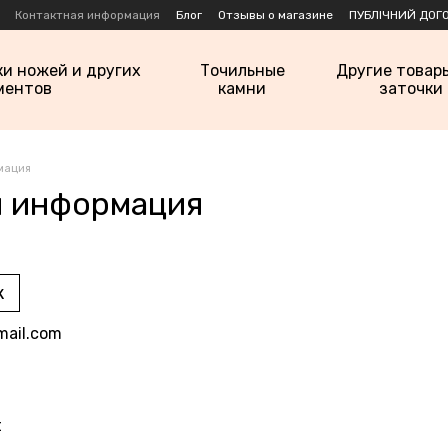
Контактная информация
Блог
Отзывы о магазине
ПУБЛІЧНИЙ ДОГО
ки ножей и других
Точильные
Другие товар
ментов
камни
заточки
мация
я информация
к
mail.com
t