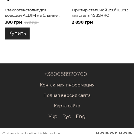
Стеклотекстолит для
Притир стальной 250*100*13
доводки ALDIM на бланке
мм сталь 45 35HRC
160х25х7х4 мм
380 грн
2 890 грн
480 грн
Купить
+380688920760
Контактная информация
Полная версия сайта
Карта сайта
Укр
Рус
Eng
Online store built with Horoshop