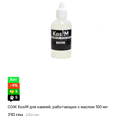
Хит
−9%
5
5
СОЖ KosiM для камней, работающих с маслом 100 мл
210 грн
230 грн