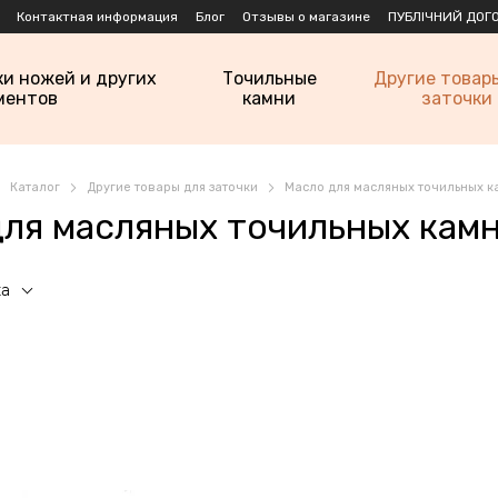
Контактная информация
Блог
Отзывы о магазине
ПУБЛІЧНИЙ ДОГО
ки ножей и других
Точильные
Другие товар
ментов
камни
заточки
Каталог
Другие товары для заточки
Масло для масляных точильных 
для масляных точильных кам
ка