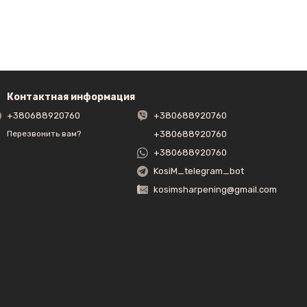
Контактная информация
+380688920760
+380688920760
+380688920760
Перезвонить вам?
+380688920760
KosiM_telegram_bot
kosimsharpening@gmail.com