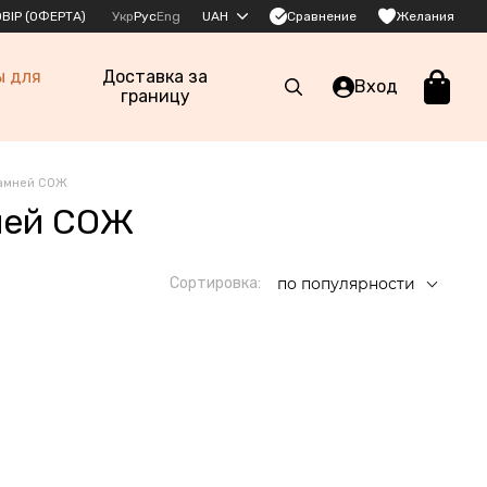
Сравнение
ВІР (ОФЕРТА)
Укр
Рус
Eng
UAH
Желания
ы для
Доставка за
Вход
границу
камней СОЖ
ней СОЖ
Сортировка:
по популярности