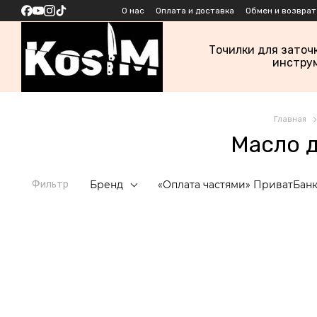
Перейти к основному контенту
О нас
Оплата и доставка
Обмен и возврат
Точилки для заточ
инстру
Главная
Масло 
Фильтр
Бренд
«Оплата частями» ПриватБан