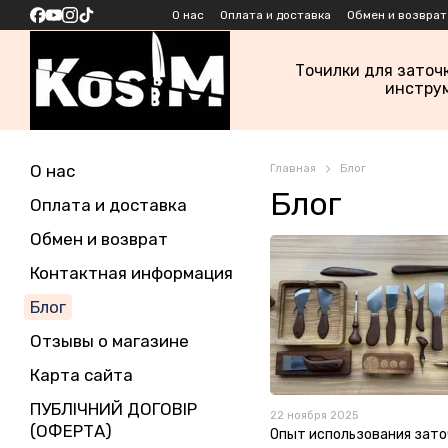
Перейти к основному контенту
О нас
Оплата и доставка
Обмен и возврат
Точилки для заточ
инстру
О нас
Главная
Блог
Блог
Оплата и доставка
Обмен и возврат
Контактная информация
Блог
Отзывы о магазине
Карта сайта
ПУБЛІЧНИЙ ДОГОВІР
22 ноября 2025
(ОФЕРТА)
Опыт использования зат