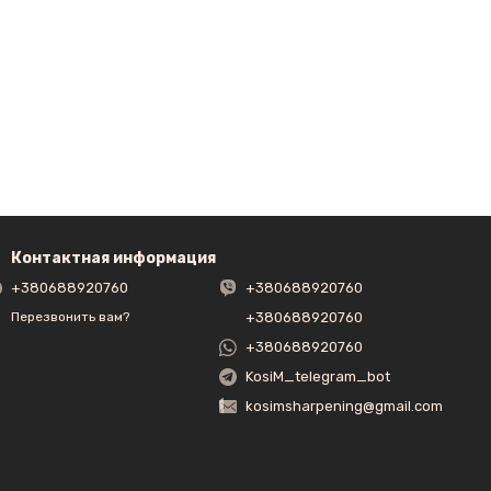
Контактная информация
+380688920760
+380688920760
+380688920760
Перезвонить вам?
+380688920760
KosiM_telegram_bot
kosimsharpening@gmail.com