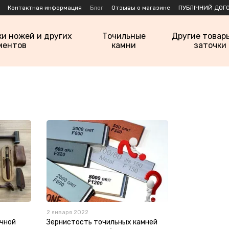
Контактная информация
Блог
Отзывы о магазине
ПУБЛІЧНИЙ ДОГО
ки ножей и других
Точильные
Другие товар
ментов
камни
заточки
2 января 2022
очной
Зернистость точильных камней