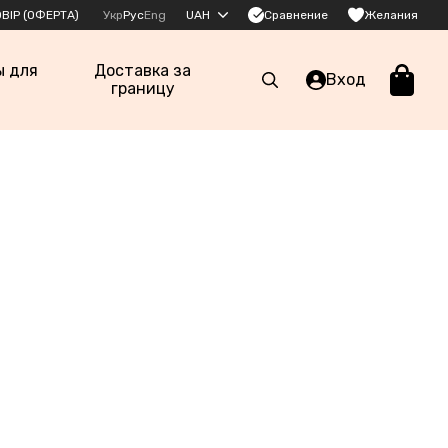
Сравнение
ВІР (ОФЕРТА)
Укр
Рус
Eng
UAH
Желания
ы для
Доставка за
Вход
границу