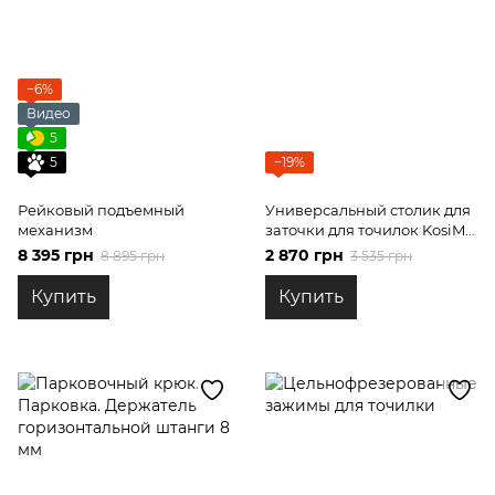
−6%
Видео
5
5
−19%
Рейковый подъемный
Универсальный столик для
механизм
заточки для точилок KosiM
моделей K
8 395 грн
2 870 грн
8 895 грн
3 535 грн
Купить
Купить