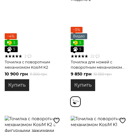
−5%
−4%
Видео
5
5
5
5
2
22
Точилка с поворотным
Точилка для ножей с
механизмом KosiM K2
поворотным механизмом
KosiM на подиуме Модель 2
10 900 грн
9 850 грн
11 300 грн
10 350 грн
Купить
Купить