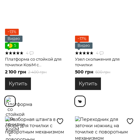
−13%
Видео
−17%
5
Видео
4
4
Платформа со стойкой для
Узел скольжения для
точилки KosiM с
точилки
поворотным механизмом
2 100 грн
500 грн
2 400 грн
600 грн
Купить
Купить