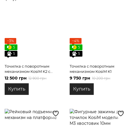
−3%
−4%
5
5
5
5
Точилка с поворотным
Точилка с поворотным
механизмом KosiM K2 с
механизмом KosiM K1
фигурными зажимами
12 500 грн
9 750 грн
12 900 грн
10 200 грн
Купить
Купить