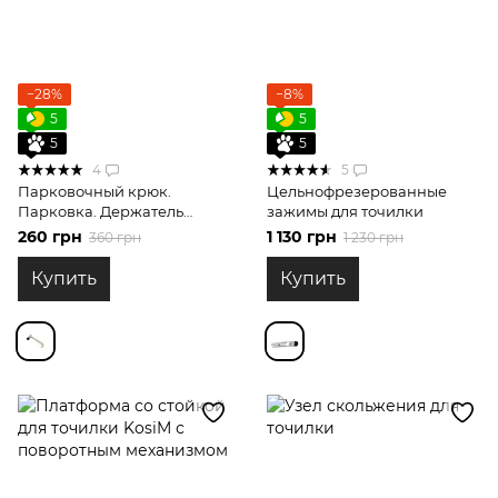
−28%
−8%
5
5
5
5
4
5
Парковочный крюк.
Цельнофрезерованные
Парковка. Держатель
зажимы для точилки
горизонтальной штанги 8
260 грн
1 130 грн
360 грн
1 230 грн
мм
Купить
Купить