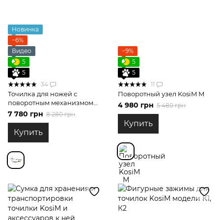
Новинка
−6%
Видео
−9%
5
5
5
5
34
11
Точилка для ножей с
Поворотный узел KosiM М
поворотным механизмом
4 980 грн
5 480 грн
KosiM Модель 1
7 780 грн
8 280 грн
Купить
Купить