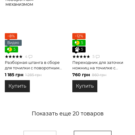
−8%
−12%
Видео
5
5
5
4
5
Разборная штанга в сборе
Переходник для заточки
для точилки с поворотным
ножниц на точилке с
механизмом
поворотным механизмом
1 185 грн
760 грн
1 285 грн
860 грн
Купить
Купить
Показать еще 20 товаров