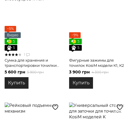
−5%
Видео
−9%
5
5
5
5
1
Сумка для хранения и
Фигурные зажимы для
транспортировки точилки
точилок KosiM модели К1, К2
KosiM и аксессуаров к ней
5 600 грн
3 900 грн
5 900 грн
4 300 грн
Купить
Купить