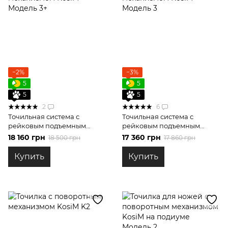
−2%
−3%
5
5
5
5
2
6
Точильная система с
Точильная система с
рейковым подъемным
рейковым подъемным
механизмом KosiM Модель
механизмом KosiM Модель
18 160 грн
17 360 грн
18 500 грн
17 860 грн
3+
3
Купить
Купить