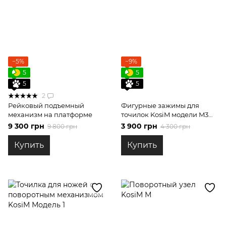
−5%
−9%
5
5
5
5
2
Рейковый подъемный
Фигурные зажимы для
механизм на платформе
точилок KosiM модели M3
хвостовик 10мм
9 300 грн
3 900 грн
9 800 грн
4 300 грн
Купить
Купить