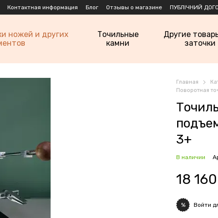
Контактная информация
Блог
Отзывы о магазине
ПУБЛІЧНИЙ ДОГО
ки ножей и других
Точильные
Другие товар
ментов
камни
заточки
Главная
Ка
Поворотная то
Точиль
подъе
3+
В наличии
А
18 160
Войти
дл
%