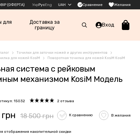
Сравнение
ВІР (ОФЕРТА)
Укр
Рус
Eng
UAH
Желания
ы для
Доставка за
Вход
границу
талог
Точилки для заточки ножей и других инструментов
чилка для ножей KosiM
Поворотная точилка для ножей KosiM KosiM
ная система с рейковым
мным механизмом KosiM Модель
ртикул: 15032
2 отзыва
 грн
18 500 грн
К сравнению
В желания
я отображения накопительной скидки