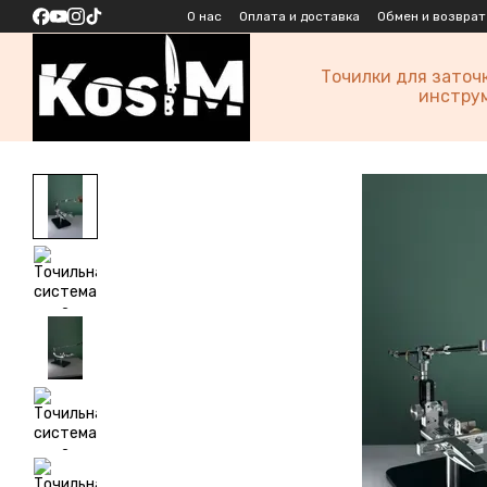
Перейти к основному контенту
О нас
Оплата и доставка
Обмен и возврат
Точилки для заточ
инстру