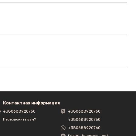
Контактная информация
+380688920760
+380688920760
+380688920760
Перезвонить вам?
+380688920760
KosiM_telegram_bot