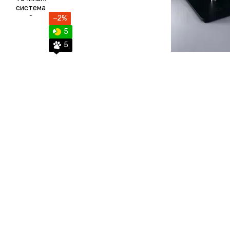
−2%
5
5