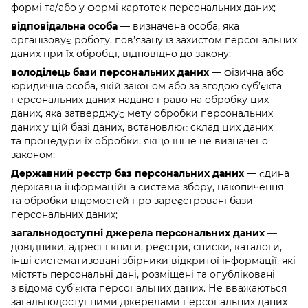
формі та/або у формі картотек персональних даних;
відповідальна особа
— визначена особа, яка
організовує роботу, пов’язану із захистом персональних
даних при їх обробці, відповідно до закону;
володілець бази персональних даних
— фізична або
юридична особа, якій законом або за згодою суб’єкта
персональних даних надано право на обробку цих
даних, яка затверджує мету обробки персональних
даних у цій базі даних, встановлює склад цих даних
та процедури їх обробки, якщо інше не визначено
законом;
Державний реєстр баз персональних даних
— єдина
державна інформаційна система збору, накопичення
та обробки відомостей про зареєстровані бази
персональних даних;
загальнодоступні джерела персональних даних —
довідники, адресні книги, реєстри, списки, каталоги,
інші систематизовані збірники відкритої інформації, які
містять персональні дані, розміщені та опубліковані
з відома суб’єкта персональних даних. Не вважаються
загальнодоступними джерелами персональних даних