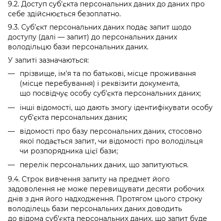
9.2. Доступ суб'єкта персональних даних до даних про
себе здійснюється безоплатно.
9.3. Суб’єкт персональних даних подає запит щодо
доступу (далі — запит) до персональних даних
володільцю бази персональних даних.
У запиті зазначаються:
прізвище, ім'я та по батькові, місце проживання
(місце перебування) і реквізити документа,
що посвідчує особу суб’єкта персональних даних;
інші відомості, що дають змогу ідентифікувати особу
суб’єкта персональних даних;
відомості про базу персональних даних, стосовно
якої подається запит, чи відомості про володільця
чи розпорядника цієї бази;
перелік персональних даних, що запитуються.
9.4. Строк вивчення запиту на предмет його
задоволення не може перевищувати десяти робочих
днів з дня його надходження. Протягом цього строку
володілець бази персональних даних доводить
до відома суб’єкта персональних даних, що запит буде