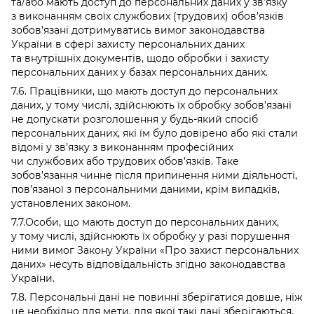
та/або мають доступ до персональних даних у зв’язку
з виконанням своїх службових (трудових) обов’язків
зобов’язані дотримуватись вимог законодавства
України в сфері захисту персональних даних
та внутрішніх документів, щодо обробки і захисту
персональних даних у базах персональних даних.
7.6. Працівники, що мають доступ до персональних
даних, у тому числі, здійснюють їх обробку зобов’язані
не допускати розголошення у будь-який спосіб
персональних даних, які їм було довірено або які стали
відомі у зв’язку з виконанням професійних
чи службових або трудових обов’язків. Таке
зобов’язання чинне після припинення ними діяльності,
пов’язаної з персональними даними, крім випадків,
установлених законом.
7.7.Особи, що мають доступ до персональних даних,
у тому числі, здійснюють їх обробку у разі порушення
ними вимог Закону України «Про захист персональних
даних» несуть відповідальність згідно законодавства
України.
7.8. Персональні дані не повинні зберігатися довше, ніж
це необхідно для мети, для якої такі дані зберігаються,