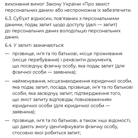
виконання вимог Закону України «Про захист
персональних даних» або неспроможна їх забезпечити.
6.3. Суб'єкт відносин, пов'язаних з персональними
даними, подає запит щодо доступу (далі — запит)
до персональних даних володільцю персональних
даних.
6.4. У запиті зазначаються:
прізвище, ім'я та по батькові, місце проживання
(місце перебування) і реквізити документа,
що посвідчує фізичну особу, яка подає запит (для
фізичної особи — заявника);
найменування, місцезнаходження юридичної особи,
яка подає запит, посада, прізвище, ім'я та по батькові
особи, яка засвідчує запит; підтвердження того,
що зміст запиту відповідає повноваженням
юридичної особи (для юридичної особи —
заявника);
прізвище, ім'я та по батькові, а також інші відомості,
що дають змогу ідентифікувати фізичну особу,
стосовно якої робиться запит;