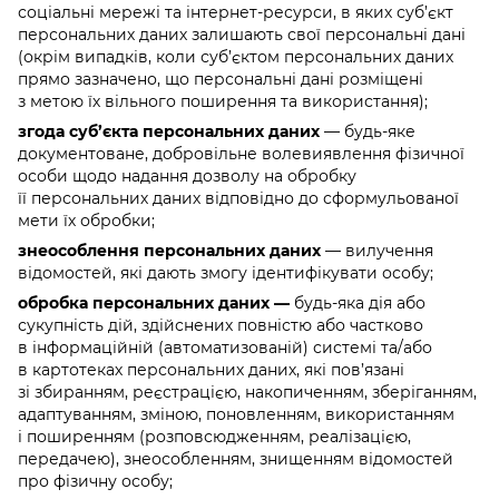
соціальні мережі та інтернет-ресурси, в яких суб’єкт
персональних даних залишають свої персональні дані
(окрім випадків, коли суб’єктом персональних даних
прямо зазначено, що персональні дані розміщені
з метою їх вільного поширення та використання);
згода суб’єкта персональних даних
— будь-яке
документоване, добровільне волевиявлення фізичної
особи щодо надання дозволу на обробку
її персональних даних відповідно до сформульованої
мети їх обробки;
знеособлення персональних даних
— вилучення
відомостей, які дають змогу ідентифікувати особу;
обробка персональних даних —
будь-яка дія або
сукупність дій, здійснених повністю або частково
в інформаційній (автоматизованій) системі та/або
в картотеках персональних даних, які пов’язані
зі збиранням, реєстрацією, накопиченням, зберіганням,
адаптуванням, зміною, поновленням, використанням
і поширенням (розповсюдженням, реалізацією,
передачею), знеособленням, знищенням відомостей
про фізичну особу;