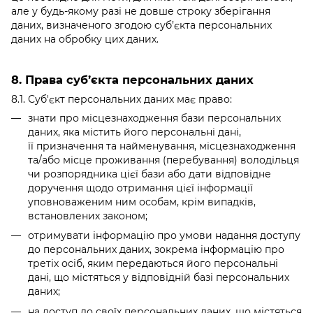
але у будь-якому разі не довше строку зберігання
даних, визначеного згодою суб’єкта персональних
даних на обробку цих даних.
8. Права суб’єкта персональних даних
8.1. Суб'єкт персональних даних має право:
знати про місцезнаходження бази персональних
даних, яка містить його персональні дані,
її призначення та найменування, місцезнаходження
та/або місце проживання (перебування) володільця
чи розпорядника цієї бази або дати відповідне
доручення щодо отримання цієї інформації
уповноваженим ним особам, крім випадків,
встановлених законом;
отримувати інформацію про умови надання доступу
до персональних даних, зокрема інформацію про
третіх осіб, яким передаються його персональні
дані, що містяться у відповідній базі персональних
даних;
на доступ до своїх персональних даних, що містяться