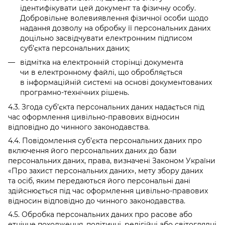
ідентифікувати цей документ та фізичну особу.
Добровільне волевиявлення фізичної особи щодо
надання дозволу на обробку її персональних даних
доцільно засвідчувати електронним підписом
суб’єкта персональних даних;
відмітка на електронній сторінці документа
чи в електронному файлі, що обробляється
в інформаційній системі на основі документованих
програмно-технічних рішень.
4.3. Згода суб’єкта персональних даних надається під
час оформлення цивільно-правових відносин
відповідно до чинного законодавства.
4.4. Повідомлення суб’єкта персональних даних про
включення його персональних даних до бази
персональних даних, права, визначені Законом України
«Про захист персональних даних», мету збору даних
та осіб, яким передаються його персональні дані
здійснюється під час оформлення цивільно-правових
відносин відповідно до чинного законодавства.
4.5. Обробка персональних даних про расове або
етнічне походження, політичні, релігійні або світоглядні