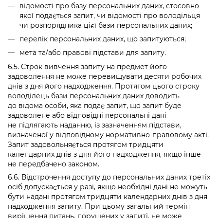
відомості про базу персональних даних, стосовно
якої подається запит, чи відомості про володільця
чи розпорядника цієї бази персональних даних;
перелік персональних даних, що запитуються;
мета та/або правові підстави для запиту.
6.5. Строк вивчення запиту на предмет його
задоволення не може перевищувати десяти робочих
днів з дня його надходження. Протягом цього строку
володілець бази персональних даних доводить
до відома особи, яка подає запит, що запит буде
задоволене або відповідні персональні дані
не підлягають наданню, із зазначенням підстави,
визначеної у відповідному нормативно-правовому акті.
Запит задовольняється протягом тридцяти
календарних днів з дня його надходження, якщо інше
не передбачено законом.
6.6. Відстрочення доступу до персональних даних третіх
осіб допускається у разі, якщо необхідні дані не можуть
бути надані протягом тридцяти календарних днів з дня
надходження запиту. При цьому загальний термін
вирішення питань, порушених у запиті, не може