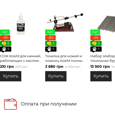
Хит
Хит
Хит
−9%
−8%
−5%
5
5
5
5
5
5
СОЖ KosiM для камней,
Точилка для ножей и
Набор эльбо
работающих с маслом
ножниц KosiM полный
точильных бр
100 мл
комплект
заточки на бл
210 грн
3 680 грн
13 500 грн
230 грн
4 000 грн
14
гравировкой
Купить
Купить
Купить
Оплата при получении