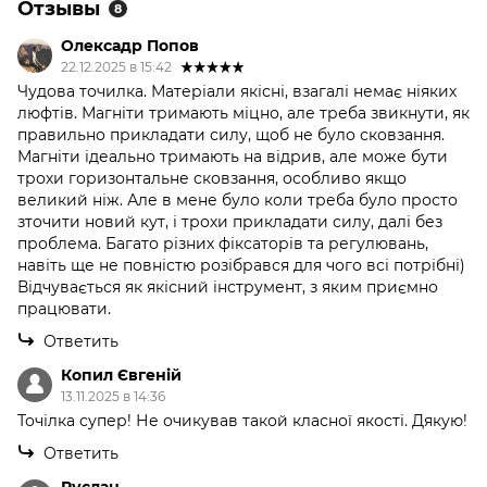
Отзывы
8
Олексадр Попов
22.12.2025 в 15:42
Чудова точилка. Матеріали якісні, взагалі немає ніяких
люфтів. Магніти тримають міцно, але треба звикнути, як
правильно прикладати силу, щоб не було сковзання.
Магніти ідеально тримають на відрив, але може бути
трохи горизонтальне сковзання, особливо якщо
великий ніж. Але в мене було коли треба було просто
зточити новий кут, і трохи прикладати силу, далі без
проблема. Багато різних фіксаторів та регулювань,
навіть ще не повністю розібрався для чого всі потрібні)
Відчувається як якісний інструмент, з яким приємно
працювати.
Ответить
Копил Євгеній
13.11.2025 в 14:36
Точілка супер! Не очикував такой класної якості. Дякую!
Ответить