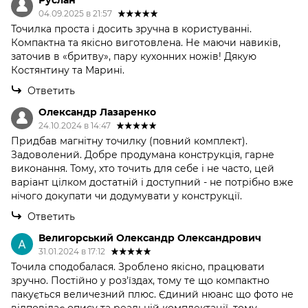
Руслан
04.09.2025 в 21:57
Точилка проста і досить зручна в користуванні.
Компактна та якісно виготовлена. Не маючи навиків,
заточив в «бритву», пару кухонних ножів! Дякую
Костянтину та Марині.
Ответить
Олександр Лазаренко
24.10.2024 в 14:47
Придбав магнітну точилку (повний комплект).
Задоволений. Добре продумана конструкція, гарне
виконання. Тому, хто точить для себе і не часто, цей
варіант цілком достатній і доступний - не потрібно вже
нічого докупати чи додумувати у конструкції.
Ответить
Велигорський Олександр Олександрович
31.01.2024 в 17:12
Точила сподобалася. Зроблено якісно, працювати
зручно. Постійно у роз'їздах, тому те що компактно
пакується величезний плюс. Єдиний нюанс що фото не