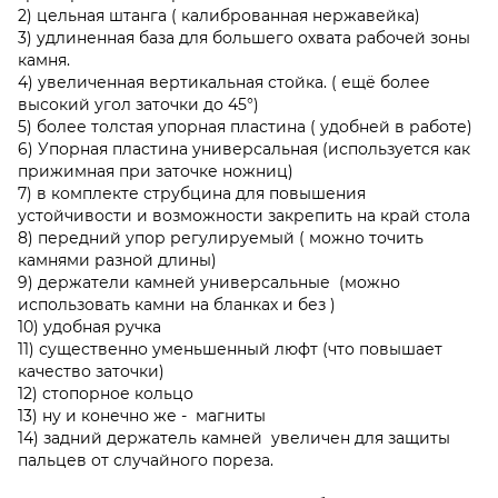
2) цельная штанга ( калиброванная нержавейка)
3) удлиненная база для большего охвата рабочей зоны
камня.
4) увеличенная вертикальная стойка. ( ещё более
высокий угол заточки до 45°)
5) более толстая упорная пластина ( удобней в работе)
6) Упорная пластина универсальная (используется как
прижимная при заточке ножниц)
7) в комплекте струбцина для повышения
устойчивости и возможности закрепить на край стола
8) передний упор регулируемый ( можно точить
камнями разной длины)
9) держатели камней универсальные (можно
использовать камни на бланках и без )
10) удобная ручка
11) существенно уменьшенный люфт (что повышает
качество заточки)
12) стопорное кольцо
13) ну и конечно же - магниты
14) задний держатель камней увеличен для защиты
пальцев от случайного пореза.