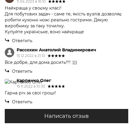
11.04.2023 в 16:10
Найкраща у своєму класі!
Для побутових задач - саме те, якість вузлів дозволяє
робити кухонні ножі реально гострими. Дякую
виробнику за таку точилку.
Купуйте українське, воно найкраще
Ответить
Рассохин Анатолий Владимирович
15.12.2022 в 21:10
Все добре, для дома досить!!!! :)))
Ответить
Карпенко Олег
19.11.2022 в 10:35
Гарна річ за свої гроші!
Ответить
Написать отзыв