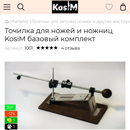
Каталог
Точилки для заточки ножей и других инстру
Точилка для ножей и ножниц
KosiM базовый комплект
Артикул:
1001
4 отзыва
Хит
−12%
5
5