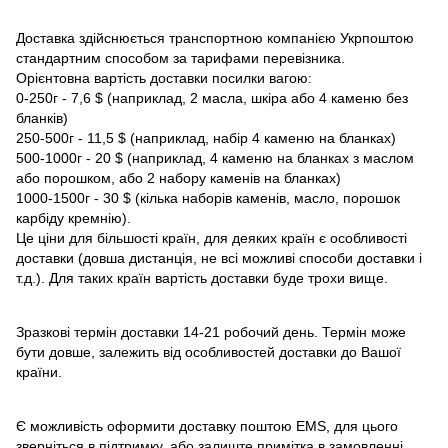
Доставка здійснюється транспортною компанією Укрпоштою
стандартним способом за тарифами перевізника.
Орієнтовна вартість доставки посилки вагою:
0-250г - 7,6 $ (наприклад, 2 масла, шкіра або 4 каменю без
бланків)
250-500г - 11,5 $ (наприклад, набір 4 каменю на бланках)
500-1000г - 20 $ (наприклад, 4 каменю на бланках з маслом
або порошком, або 2 набору каменів на бланках)
1000-1500г - 30 $ (кілька наборів каменів, масло, порошок
карбіду кремнію).
Це ціни для більшості країн, для деяких країн є особливості
доставки (довша дистанція, не всі можливі способи доставки і
т.д.). Для таких країн вартість доставки буде трохи вище.
Зразкові термін доставки 14-21 робочий день. Термін може
бути довше, залежить від особливостей доставки до Вашої
країни.
Є можливість оформити доставку поштою EMS, для цього
зверніться в підтримку, або залиште примітка в замовленні.