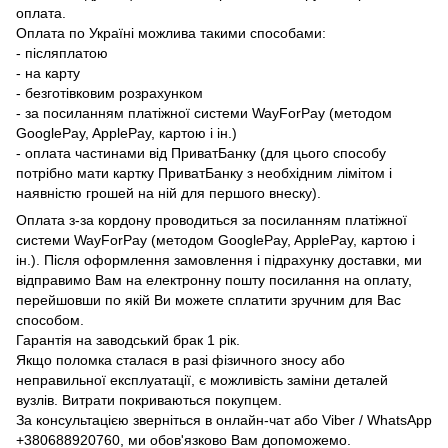
оплата.
Оплата по Україні можлива такими способами:
- післяплатою
- на карту
- безготівковим розрахунком
- за посиланням платіжної системи WayForPay (методом
GooglePay, ApplePay, картою і ін.)
- оплата частинами від ПриватБанку (для цього способу
потрібно мати картку ПриватБанку з необхідним лімітом і
наявністю грошей на ній для першого внеску).
Оплата з-за кордону проводиться за посиланням платіжної
системи WayForPay (методом GooglePay, ApplePay, картою і
ін.). Після оформлення замовлення і підрахунку доставки, ми
відправимо Вам на електронну пошту посилання на оплату,
перейшовши по якій Ви можете сплатити зручним для Вас
способом.
Гарантія на заводський брак 1 рік.
Якщо поломка сталася в разі фізичного зносу або
неправильної експлуатації, є можливість заміни деталей
вузлів. Витрати покриваються покупцем.
За консультацією зверніться в онлайн-чат або Viber / WhatsApp
+380688920760
, ми обов'язково Вам допоможемо.