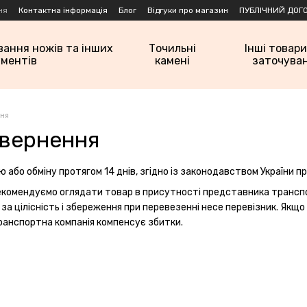
ня
Контактна інформація
Блог
Відгуки про магазин
ПУБЛІЧНИЙ ДОГО
вання ножів та інших
Точильні
Інші товари
ументів
камені
заточува
ння
овернення
 або обміну протягом 14 днів, згідно із законодавством України п
рекомендуємо оглядати товар в присутності представника транспор
 за цілісність і збереження при перевезенні несе перевізник. Як
транспортна компанія компенсує збитки.