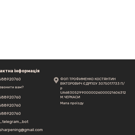
актна інформація
688920760
ФОП ТРОФИМЕНКО КОСТЯНТИН
ВІКТОРОВИЧ ЄДРПОУ 3075017733 П/
звонити вам?
р
UA683052990000026000021606312
М.ЧЕРКАСИ
688920760
Мапа проїзду
688920760
688920760
_telegram_bot
sharpening@gmail.com