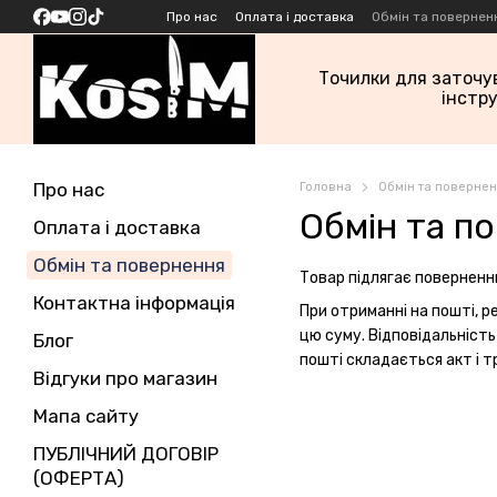
Перейти до основного контенту
Про нас
Оплата і доставка
Обмін та повернен
Точилки для заточу
інстр
Про нас
Головна
Обмін та поверне
Обмін та п
Оплата і доставка
Обмін та повернення
Товар підлягає поверненню
Контактна інформація
При отриманні на пошті, 
цю суму. Відповідальність
Блог
пошті складається акт і 
Відгуки про магазин
Мапа сайту
ПУБЛІЧНИЙ ДОГОВІР
(ОФЕРТА)