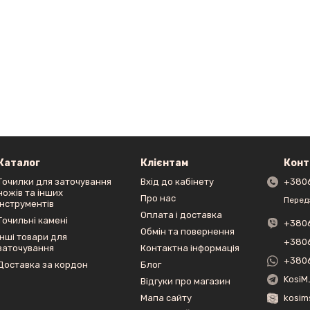
Каталог
Клієнтам
Конт
Точилки для заточування
Вхід до кабінету
+380
ножів та інших
Про нас
Перед
інструментів
Оплата і доставка
Точильні камені
+380
Обмін та повернення
Інші товари для
+380
заточування
Контактна інформація
+380
Доставка за кордон
Блог
KosiM
Відгуки про магазин
Мапа сайту
kosim