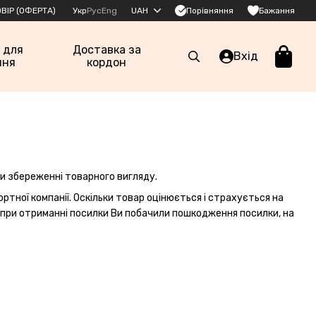
Порівняння
ВІР (ОФЕРТА)
Укр
Рус
Eng
UAH
Бажання
 для
Доставка за
Вхід
ння
кордон
ри збереженні товарного вигляду.
тної компанії. Оскільки товар оцінюється і страхується на
що при отриманні посилки Ви побачили пошкодження посилки, на