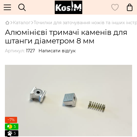
Каталог
Точилки для заточування ножів та інших інст
Алюмінієві тримачі каменів для
штанги діаметром 8 мм
Артикул:
1727
Написати відгук
−7%
5
5