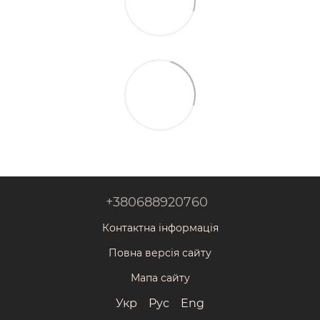
+380688920760
Контактна інформація
Повна версія сайту
Мапа сайту
Укр
Рус
Eng