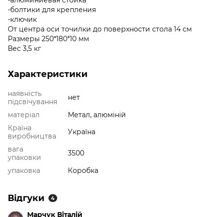
-алюминиевая стойка
-болтики для крепления
-ключик
От центра оси точилки до поверхности стола 14 см
Размеры 250*180*10 мм
Вес 3,5 кг
Характеристики
наявність
нет
підсвічування
матеріал
Метал, алюміній
Країна
Україна
виробництва
вага
3500
упаковки
упаковка
Коробка
Відгуки
4
Марчук Віталій