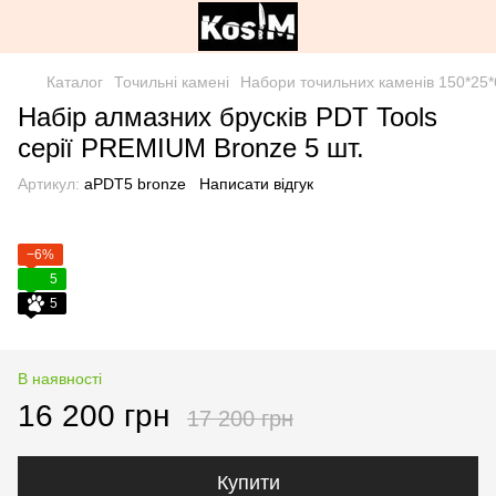
Каталог
Точильні камені
Набори точильних каменів 150*25
Набір алмазних брусків PDT Tools
серії PREMIUM Bronze 5 шт.
Артикул:
aPDT5 bronze
Написати відгук
−6%
5
5
В наявності
16 200 грн
17 200 грн
Купити