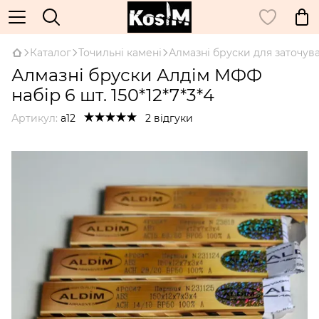
Каталог
Точильні камені
Алмазні бруски для заточув
Алмазні бруски Алдім МФФ
набір 6 шт. 150*12*7*3*4
Артикул:
а12
2 відгуки