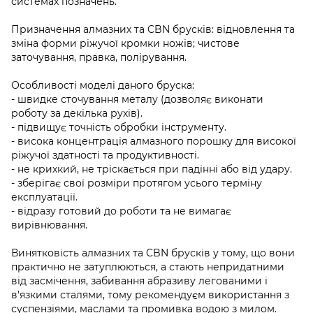
системах позначень.
Призначення алмазних та CBN брусків: відновлення та
зміна форми ріжучої кромки ножів; чистове
заточування, правка, полірування.
Особливості моделі даного бруска:
- швидке сточування металу (дозволяє виконати
роботу за декілька рухів).
- підвищує точність обробки інструменту.
- висока концентрація алмазного порошку для високої
ріжучої здатності та продуктивності.
- не крихкий, не тріскається при падінні або від удару.
- зберігає свої розміри протягом усього терміну
експлуатації.
- відразу готовий до роботи та не вимагає
вирівнювання.
Винятковість алмазних та CBN брусків у тому, що вони
практично не затуплюються, а стають непридатними
від засмічення, забивання абразиву легованими і
в'язкими сталями, тому рекомендуєм використання з
суспензіями, маслами та промивка водою з милом.