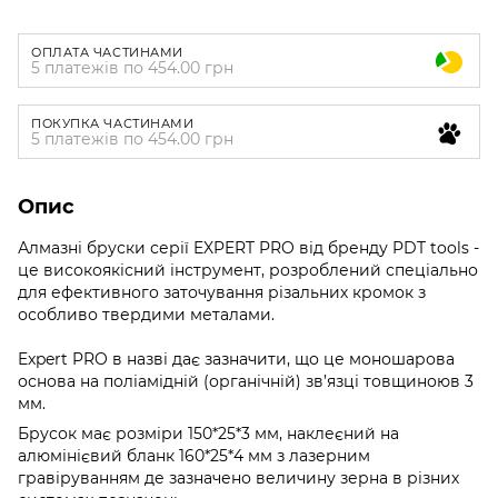
ОПЛАТА ЧАСТИНАМИ
5 платежів по 454.00 грн
ПОКУПКА ЧАСТИНАМИ
5 платежів по 454.00 грн
Опис
Алмазні бруски серії EXPERT PRO від бренду PDT tools -
це високоякісний інструмент, розроблений спеціально
для ефективного заточування різальних кромок з
особливо твердими металами.
Expert PRO в назві дає зазначити, що це моношарова
основа на поліамідній (органічній) зв’язці товщиноюв 3
мм.
Брусок має розміри 150*25*3 мм, наклеєний на
алюмінієвий бланк 160*25*4 мм з лазерним
гравіруванням де зазначено величину зерна в різних