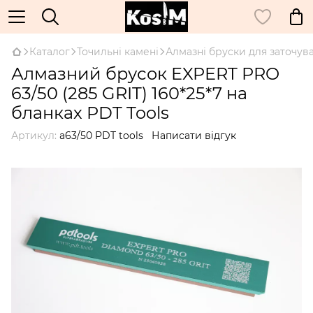
Каталог
Точильні камені
Алмазні бруски для заточув
Алмазний брусок EXPERT PRO
63/50 (285 GRIT) 160*25*7 на
бланках PDT Tools
Артикул:
a63/50 PDT tools
Написати відгук