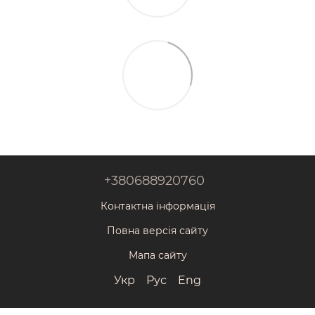
+380688920760
Контактна інформація
Повна версія сайту
Мапа сайту
Укр
Рус
Eng