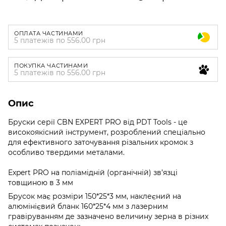
ОПЛАТА ЧАСТИНАМИ
5 платежів по 556.00 грн
ПОКУПКА ЧАСТИНАМИ
5 платежів по 556.00 грн
Опис
Бруски серії CBN EXPERT PRO від PDT Tools - це
високоякісний інструмент, розроблений спеціально
для ефективного заточування різальних кромок з
особливо твердими металами.
Expert PRO на поліамідній (органічній) зв’язці
товщиною в 3 мм
Брусок має розміри 150*25*3 мм, наклеєний на
алюмінієвий бланк 160*25*4 мм з лазерним
гравіруванням де зазначено величину зерна в різних