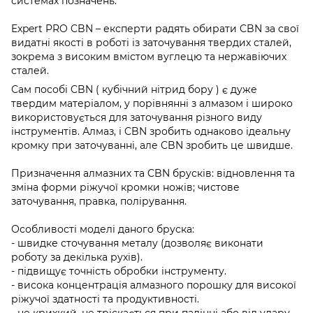
системах позначень.
Expert PRO CBN – експерти радять обирати CBN за свої
видатні якості в роботі із заточування твердих сталей,
зокрема з високим вмістом вуглецю та нержавіючих
сталей.
Сам пособі CBN ( кубічний нітрид бору ) є дуже
твердим матеріалом, у порівнянні з алмазом і широко
використовується для заточування різного виду
інструментів. Алмаз, і CBN зробить однаково ідеальну
кромку при заточуванні, але CBN зробить це швидше.
Призначення алмазних та CBN брусків: відновлення та
зміна форми ріжучої кромки ножів; чистове
заточування, правка, полірування.
Особливості моделі даного бруска:
- швидке сточування металу (дозволяє виконати
роботу за декілька рухів).
- підвищує точність обробки інструменту.
- висока концентрація алмазного порошку для високої
ріжучої здатності та продуктивності.
- не крихкий, не тріскається при падінні або від удару.