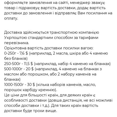
оформляєте замовлення на сайті, менеджер зважує
товар і підраховує вартість доставки, додає вартість
доставки до замовлення і відправляє Вам посилання на
оплату.
Доставка здійснюється транспортною компанією
Укрпоштою стандартним способом за тарифами
перевізника.
Орієнтовна вартість доставки посилки вагою:
0-250г - 7,6 $ (наприклад, 2 масла, шкіра або 4 каменю
без бланків)
250-500г - 11,5 $ (наприклад, набір 4 каменю на бланках)
500-1000г - 20 $ (наприклад, 4 каменю на бланках з
маслом або порошком, або 2 набору каменів на
бланках)
1000-1500г - 30 $ (кілька наборів каменів, масло,
порошок карбіду кремнію).
Це ціни для більшості країн, для деяких країн є
особливості доставки (довша дистанція, не всі можливі
способи доставки і т.д.). Для таких країн вартість
доставки буде трохи вище.