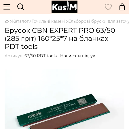
Каталог
Точильні камені
Ельборові бруски для заточ
Брусок CBN EXPERT PRO 63/50
(285 гріт) 160*25*7 на бланках
PDT tools
Артикул:
63/50 PDT tools
Написати відгук