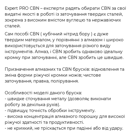
Expert PRO CBN – експерти радять обирати CBN за свої
видатні якості в роботі із заточування твердих сталей,
зокрема з високим вмістом вуглецю та нержавіючих
сталей.
Сам пособі CBN ( кубічний нітрид бору ) є дуже
твердим матеріалом, у порівнянні з алмазом і широко
використовується для заточування різного виду
інструментів. Алмаз, і CBN зробить однаково ідеальну
кромку при заточуванні, але CBN зробить це швидше.
Призначення алмазних та CBN брусків: відновлення та
зміна форми ріжучої кромки ножів; чистове
заточування, правка, полірування.
Особливості моделі даного бруска:
- швидке сточування металу (дозволяє виконати
роботу за декілька рухів).
- підвищує точність обробки інструменту.
- висока концентрація алмазного порошку для високої
ріжучої здатності та продуктивності.
- не крихкий, не тріскається при падінні або від удару.