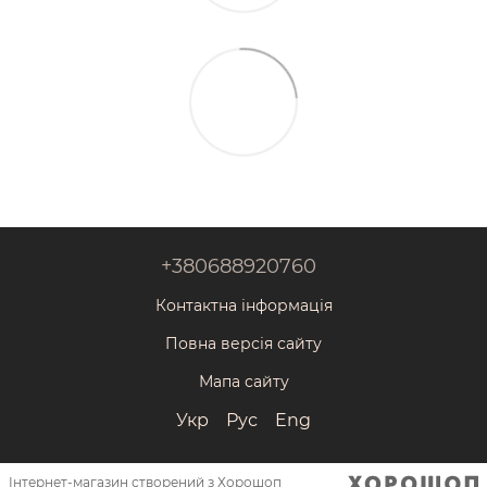
+380688920760
Контактна інформація
Повна версія сайту
Мапа сайту
Укр
Рус
Eng
Інтернет-магазин створений з Хорошоп