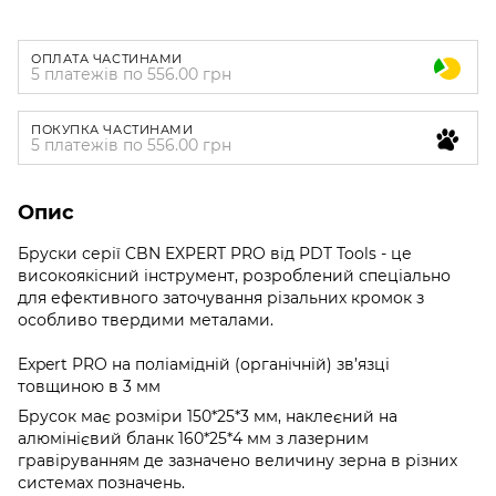
ОПЛАТА ЧАСТИНАМИ
5 платежів по 556.00 грн
ПОКУПКА ЧАСТИНАМИ
5 платежів по 556.00 грн
Опис
Бруски серії CBN EXPERT PRO від PDT Tools - це
високоякісний інструмент, розроблений спеціально
для ефективного заточування різальних кромок з
особливо твердими металами.
Expert PRO на поліамідній (органічній) зв’язці
товщиною в 3 мм
Брусок має розміри 150*25*3 мм, наклеєний на
алюмінієвий бланк 160*25*4 мм з лазерним
гравіруванням де зазначено величину зерна в різних
системах позначень.