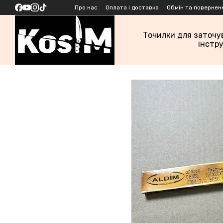
Перейти до основного контенту
Про нас
Оплата і доставка
Обмін та повернен
Точилки для заточу
інстр