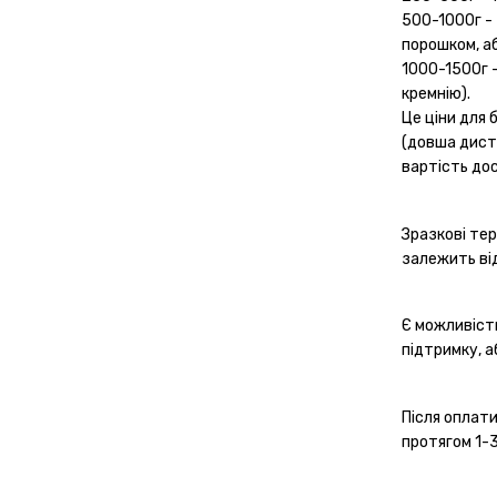
500-1000г - 
порошком, аб
1000-1500г -
кремнію).
Це ціни для 
(довша диста
вартість до
Зразкові тер
залежить ві
Є можливіст
підтримку, а
Після оплат
протягом 1-3