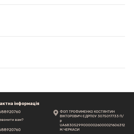
актна інформація
688920760
ФОП ТРОФИМЕНКО КОСТЯНТИН
ВІКТОРОВИЧ ЄДРПОУ 3075017733 П/
звонити вам?
р
UA683052990000026000021606312
М.ЧЕРКАСИ
688920760