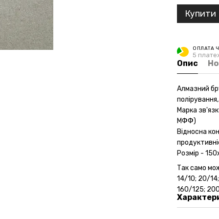
Купити
ОПЛАТА 
5 платеж
Опис
Но
Алмазний бр
полірування
Марка зв'яз
МФФ)
Відносна ко
продуктивні
Розмір - 15
Так само мож
14/10; 20/14
160/125; 20
Характер