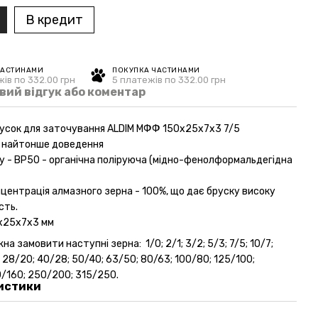
В кредит
ЧАСТИНАМИ
ПОКУПКА ЧАСТИНАМИ
ів по 332.00 грн
5 платежів по 332.00 грн
вий відгук або коментар
усок для заточування ALDIM МФФ 150х25х7х3 7/5
, найтонше доведення
ку - ВР50 - органічна поліруюча (мідно-фенолформальдегідна
нцентрація алмазного зерна - 100%, що дає бруску високу
сть.
0х25х7х3 мм
на замовити наступні зерна: 1/0; 2/1; 3/2; 5/3; 7/5; 10/7;
; 28/20; 40/28; 50/40; 63/50; 80/63; 100/80; 125/100;
0/160; 250/200; 315/250.
истики