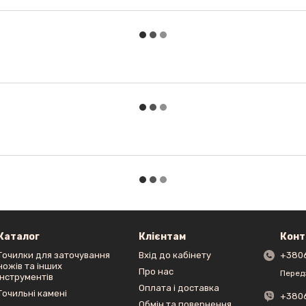
Каталог
Клієнтам
Конт
Точилки для заточування
Вхід до кабінету
+380
ножів та інших
Про нас
Перед
інструментів
Оплата і доставка
Точильні камені
+380
Обмін та повернення