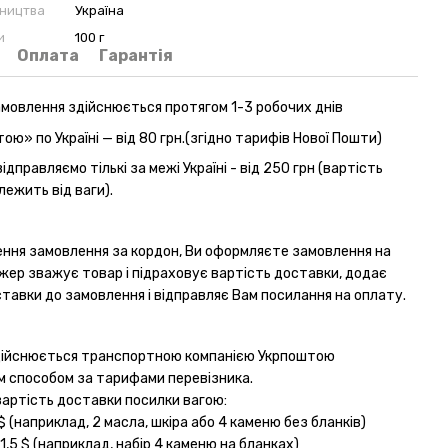
бництва
Україна
и
100 г
Оплата
Гарантія
амовлення здійснюється протягом 1-3 робочих днів
ю» по Україні — від 80 грн.(згідно тарифів Нової Пошти)
дправляємо тількі за межі Україні - від 250 грн (вартість
ежить від ваги).
ння замовлення за кордон, Ви оформляєте замовлення на
джер зважує товар і підраховує вартість доставки, додає
тавки до замовлення і відправляє Вам посилання на оплату.
дійснюється транспортною компанією Укрпоштою
 способом за тарифами перевізника.
вартість доставки посилки вагою:
 $ (наприклад, 2 масла, шкіра або 4 каменю без бланків)
1,5 $ (наприклад, набір 4 каменю на бланках)