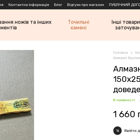
ня
Контактна інформація
Блог
Відгуки про магазин
ПУБЛІЧНИЙ ДОГО
вання ножів та інших
Точильні
Інші товари
ументів
камені
заточува
Головна
Ка
Алмазні бруски
Алмаз
150х25
довед
В наявності
1 660 
Ввійти
д
%