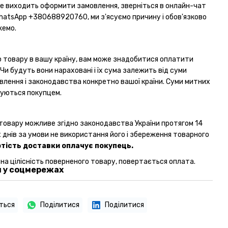
не виходить оформити замовлення, зверніться в онлайн-чат
WhatsApp
+380688920760
, ми з'ясуємо причину і обов'язково
жемо.
 товару в вашу країну, вам може знадобитися оплатити
 Чи будуть вони нараховані і їх сума залежить від суми
влення і законодавства конкретно вашої країни. Суми митних
чуються покупцем.
товару можливе згідно законодавства України протягом 14
 днів за умови не використання його і збереження товарного
тість доставки оплачує покупець.
 на цілісність поверненого товару, повертається оплата.
 у соцмережах
ться
Поділитися
Поділитися