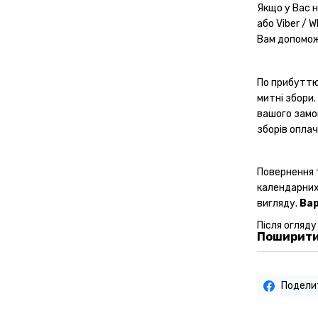
Якщо у Вас 
або Viber / 
Вам допомо
По прибуттю
митні збори.
вашого замо
зборів опла
Повернення 
календарних
вигляду.
Вар
Після огляду
Поширити
Подели