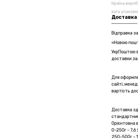
Країна виро
вага упаковк
Доставка
Відправка з
«Новою пошто
УкрПоштою ві
доставки зал
Для оформле
сайті, мене
вартість дос
Доставка з
стандартним
Орієнтовна 
0-250г - 7,6
250-500г - 1