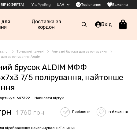
Порівняння
ВІР (ОФЕРТА)
Укр
Рус
Eng
UAH
Бажання
 для
Доставка за
Вхід
ння
кордон
талог
Точильні камені
Алмазні бруски для заточування
 для заточування Алдім
ний брусок ALDIM МФФ
х7х3 7/5 полірування, найтонше
ення
Артикул: 647392
Написати відгук
грн
1 760 грн
Порівняти
В бажання
ля відображення накопичувальної знижки