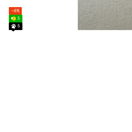
−6%
5
5