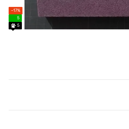
−17%
5
5