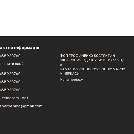
актна інформація
688920760
ФОП ТРОФИМЕНКО КОСТЯНТИН
ВІКТОРОВИЧ ЄДРПОУ 3075017733 П/
звонити вам?
р
UA683052990000026000021606312
М.ЧЕРКАСИ
688920760
Мапа проїзду
688920760
688920760
_telegram_bot
sharpening@gmail.com