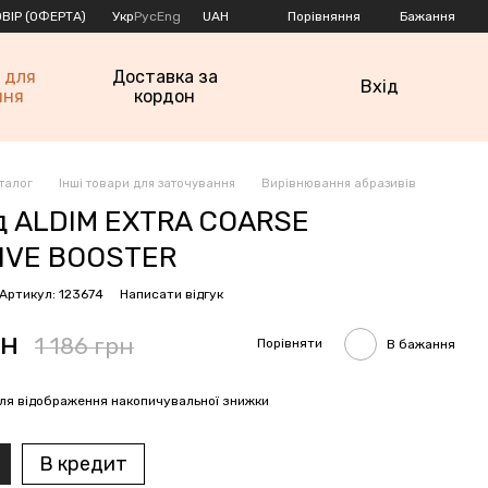
Порівняння
ВІР (ОФЕРТА)
Укр
Рус
Eng
UAH
Бажання
 для
Доставка за
Вхід
ння
кордон
талог
Інші товари для заточування
Вирівнювання абразивів
д ALDIM EXTRA COARSE
IVE BOOSTER
Артикул: 123674
Написати відгук
рн
1 186 грн
Порівняти
В бажання
ля відображення накопичувальної знижки
В кредит