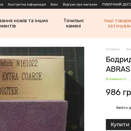
ня
Контактна інформація
Блог
Відгуки про магазин
ПУБЛІЧНИЙ ДОГО
вання ножів та інших
Точильні
Інші товари
ументів
камені
заточува
Головна
Ка
Бодри
ABRAS
В наявності
986 г
Ввійти
д
%
Купити