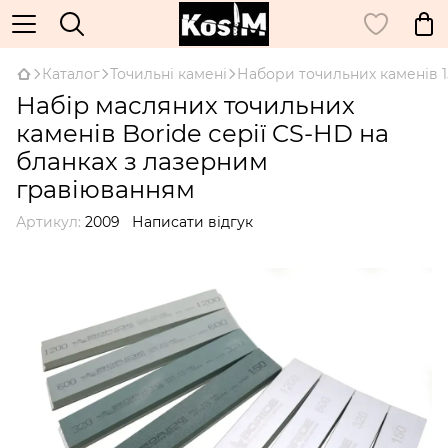
Каталог
Точильні камені
Набори точильних каменів 1
Набір масляних точильних
каменів Boride серії CS-HD на
бланках з лазерним
гравіюванням
Артикул:
2009
Написати відгук