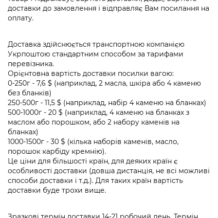
доставки до замовлення і відправляє Вам посилання на
оплату.
Доставка здійснюється транспортною компанією
Укрпоштою стандартним способом за тарифами
перевізника.
Орієнтовна вартість доставки посилки вагою:
0-250г - 7,6 $ (наприклад, 2 масла, шкіра або 4 каменю
без бланків)
250-500г - 11,5 $ (наприклад, набір 4 каменю на бланках)
500-1000г - 20 $ (наприклад, 4 каменю на бланках з
маслом або порошком, або 2 набору каменів на
бланках)
1000-1500г - 30 $ (кілька наборів каменів, масло,
порошок карбіду кремнію).
Це ціни для більшості країн, для деяких країн є
особливості доставки (довша дистанція, не всі можливі
способи доставки і т.д.). Для таких країн вартість
доставки буде трохи вище.
Зразкові термін доставки 14-21 робочий день. Термін