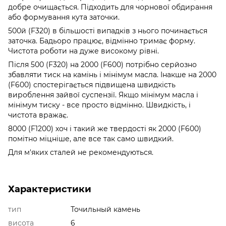
добре очищається. Підходить для чорнової обдирання
або формування кута заточки.
500й (F320) в більшості випадків з нього починається
заточка. Бадьоро працює, відмінно тримає форму.
Чистота роботи на дуже високому рівні.
Після 500 (F320) на 2000 (F600) потрібно серйозно
збавляти тиск на камінь і мінімум масла. Інакше на 2000
(F600) спостерігається підвищена швидкість
вироблення зайвої суспензії. Якщо мінімум масла і
мінімум тиску - все просто відмінно. Швидкість, і
чистота вражає.
8000 (F1200) хоч і такий же твердості як 2000 (F600)
помітно міцніше, але все так само швидкий.
Для м'яких сталей не рекомендуються.
Характеристики
тип
Точильный камень
висота
6