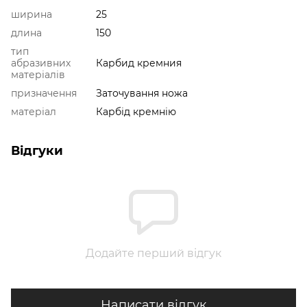
ширина
25
длина
150
тип
абразивних
Карбид кремния
матеріалів
призначення
Заточування ножа
матеріал
Карбід кремнію
Відгуки
Додайте перший відгук
Написати відгук