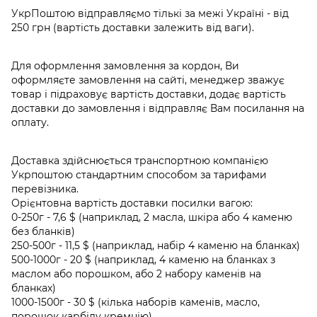
УкрПоштою відправляємо тількі за межі Україні - від
250 грн (вартість доставки залежить від ваги).
Для оформлення замовлення за кордон, Ви
оформляєте замовлення на сайті, менеджер зважує
товар і підраховує вартість доставки, додає вартість
доставки до замовлення і відправляє Вам посилання на
оплату.
Доставка здійснюється транспортною компанією
Укрпоштою стандартним способом за тарифами
перевізника.
Орієнтовна вартість доставки посилки вагою:
0-250г - 7,6 $ (наприклад, 2 масла, шкіра або 4 каменю
без бланків)
250-500г - 11,5 $ (наприклад, набір 4 каменю на бланках)
500-1000г - 20 $ (наприклад, 4 каменю на бланках з
маслом або порошком, або 2 набору каменів на
бланках)
1000-1500г - 30 $ (кілька наборів каменів, масло,
порошок карбіду кремнію).