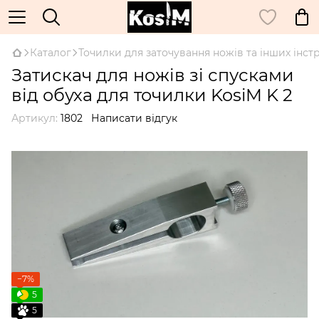
Каталог
Точилки для заточування ножів та інших інст
Затискач для ножів зі спусками
від обуха для точилки KosiM K 2
Артикул:
1802
Написати відгук
−7%
5
5