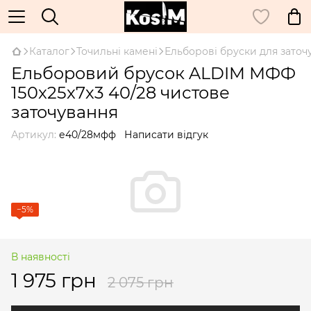
Каталог
Точильні камені
Ельборові бруски для заточ
Ельборовий брусок ALDIM МФФ
150x25x7х3 40/28 чистове
заточування
Артикул:
е40/28мфф
Написати відгук
−5%
В наявності
1 975 грн
2 075 грн