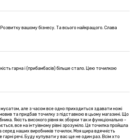
. Розвитку вашому бізнесу. Та всього найкращого. Слава
кість гарна і (прибамбасів) більше стало. Цею точилкою
 мусатом, але з часом все одно приходиться здавати ножі
мовив та придбав точилку з підставкою в цьому магазині. Що
ника. Якість високого рівня як зборки так и функціонально -
ється, все на інтуівному рівні зрозуміло. Ця точилка пройшла
а серед наших виробників точилок. Моя щира вдячність
гарні речі. Буду купувати у вас ще не один раз. Всім хто