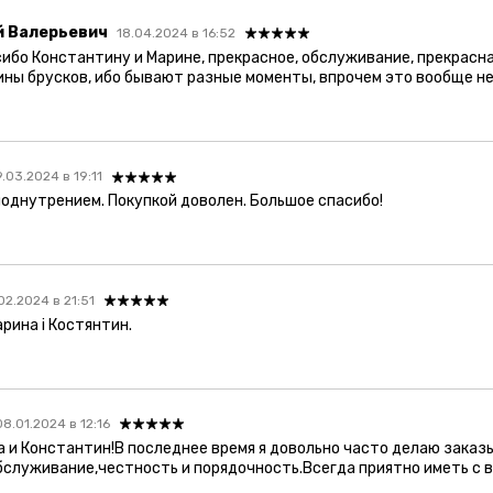
й Валерьевич
18.04.2024 в 16:52
ибо Константину и Марине, прекрасное, обслуживание, прекрасна
ы брусков, ибо бывают разные моменты, впрочем это вообще не 
.03.2024 в 19:11
поднутрением. Покупкой доволен. Большое спасибо!
02.2024 в 21:51
рина і Костянтин.
08.01.2024 в 12:16
а и Константин!В последнее время я довольно часто делаю заказ
бслуживание,честность и порядочность.Всегда приятно иметь с в