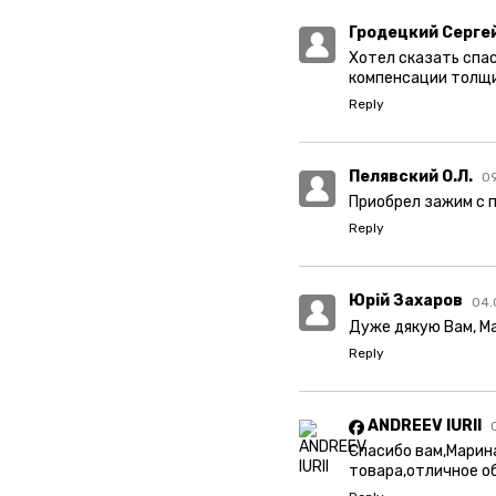
Гродецкий Серге
Хотел сказать спас
компенсации толщин
Reply
Пелявский О.Л.
09
Приобрел зажим с 
Reply
Юрій Захаров
04.
Дуже дякую Вам, Ма
Reply
ANDREEV IURII
Спасибо вам,Марин
товара,отличное о