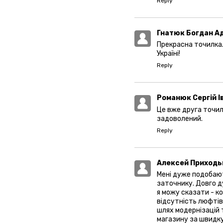
Reply
Гнатюк Богдан А
Прекрасна точилка.
Україні!
Reply
Романюк Сергій І
Це вже друга точил
задоволений.
Reply
Алексей Приход
Мені дуже подобают
заточнику. Довго д
я можу сказати - ко
відсутність люфтів,
шлях модернізацій 
магазину за швидку