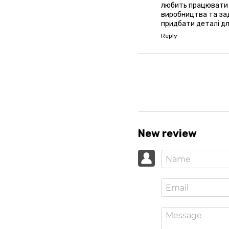
любить працювати г
виробництва та зад
придбати деталі д
Reply
New review