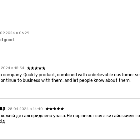
09.2024 в 06:29
nd good.
.2024 в 15:54
 a company. Quality product, combined with unbelievable customer ser
ll continue to business with them, and let people know about them.
др
28.04.2024 в 14:40
о кожній деталі приділена увага. Не порівнюється з китайськими т
хід