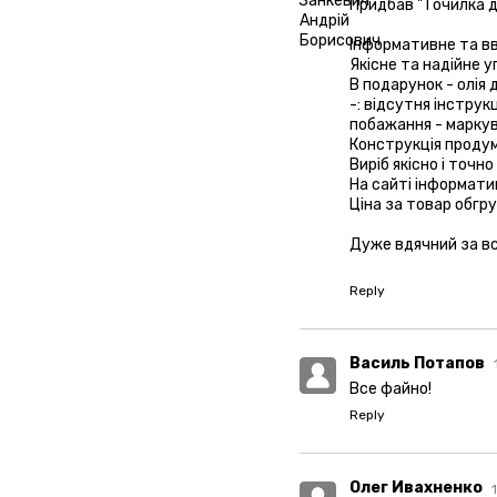
Придбав "Точилка д
Інформативне та вв
Якісне та надійне у
В подарунок - олія 
-: відсутня інструкц
побажання - маркува
Конструкція продума
Виріб якісно і точн
На сайті інформатив
Ціна за товар обгр
Дуже вдячний за вс
Reply
Василь Потапов
Все файно!
Reply
Олег Ивахненко