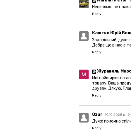
Marinin Victor
Несколько лет зака
Reply
Клютко Юрій Во
Задовільний, дуже 
Добре що в нас е та
Reply
Журавель Миро
Мої найщиріші вітан
товару. Ваша проду
друзям. Дякую. План
Reply
Ozar
19.10.2025 в 19
Дуже приемно спілку
Reply