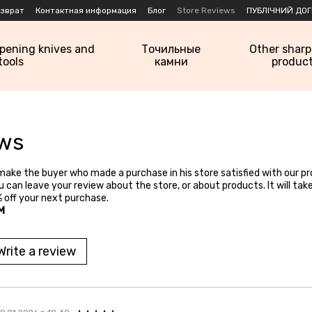
озврат
Контактная информация
Блог
Store Reviews
ПУБЛІЧНИЙ ДОГ
rpening knives and
Точильные
Other shar
tools
камни
produc
ews
o make the buyer who made a purchase in his store satisfied with our pr
ou can leave your review about the store, or about products. It will ta
% off your next purchase.
M
Write a review