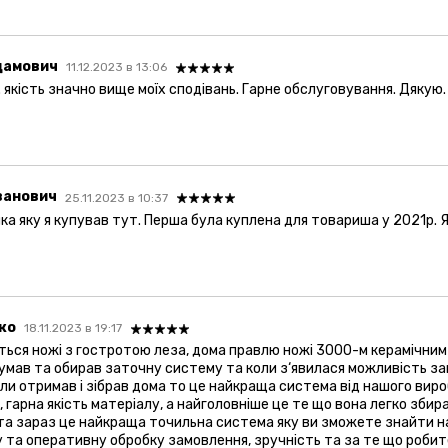
дамович
11.12.2023 в 13:06
 якість значно вище моїх сподівань. Гарне обслуговування. Дякую
ванович
25.11.2023 в 10:37
ка яку я купував тут. Перша була куплена для товариша у 2021р. Я
ько
18.11.2023 в 19:17
ься ножі з гостротою леза, дома правлю ножі 3000-м керамічним
умав та обирав заточну систему та коли з‘явилася можливість за
ли отримав і зібрав дома то це найкраща система від нашого вироб
 гарна якість матеріалу, а найголовніше це те що вона легко збира
та зараз це найкраща точильна система яку ви зможете знайти н
 та оперативну обробку замовлення, зручність та за те що робите 