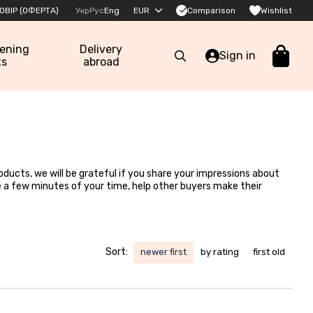
Comparison
ОВІР (ОФЕРТА)
Укр
Рус
Eng
EUR
Wishlist
pening
Delivery
Sign in
ts
abroad
oducts, we will be grateful if you share your impressions about
ke a few minutes of your time, help other buyers make their
Sort:
newer first
by rating
first old