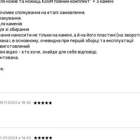
ля ножів та ножиць KosiM повний комплект" + 3 камені
ічливе спілкування на етапі замовлення.
пакування.
для каменів
ія зі збирання
ння наносити не тільки на камені, а й на його пластині (на зворот
на і, в основному, очевидна при першій зборці та експлуатації
о виготовлений
ні відео - хто хоче, знайде для себе відповіді.
унтована.
е.
18.11.2024 в 18:42
11.09.2024 в 16:45