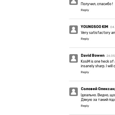
Получил, спасибо !
Reply
YOUNGSOO KIM
04.
Very satisfactory a
Reply
David Bowen
26.05
KosiM is one heck of
insanely sharp. I wi
Reply
Соловей Олексан
Ідеально. Видно, щ
Дякую за такий під
Reply