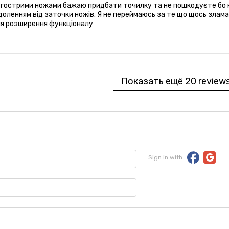
острими ножами бажаю придбати точилку та не пошкодуєте бо кож
оленням від заточки ножів. Я не переймаюсь за те що щось зла
ля розширення функціоналу
Показать ещё 20 review
Sign in with