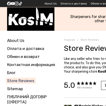
Skip to main content
About Us
Оплата и доставка
Обмен и в
Sharpeners for sha
other 
About Us
Главная
Store Reviews
Store Revi
Оплата и доставка
Обмен и возврат
Like any seller who tries t
the products. To do this, y
Контактная информация
choice, and also give you 5
Your sharpening store
Kosi
Блог
Store Reviews
5.0
48
reviews
Sitemap
ПУБЛІЧНИЙ ДОГОВІР
(ОФЕРТА)