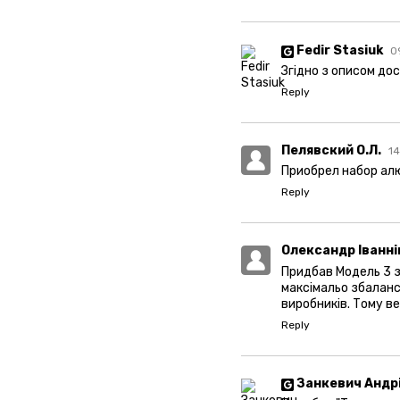
Fedir Stasiuk
0
Згідно з описом до
Reply
Пелявский О.Л.
14
Приобрел набор алю
Reply
Олександр Іванні
Придбав Модель 3 з
максімальо збалансо
виробників. Тому ве
Reply
Занкевич Андр