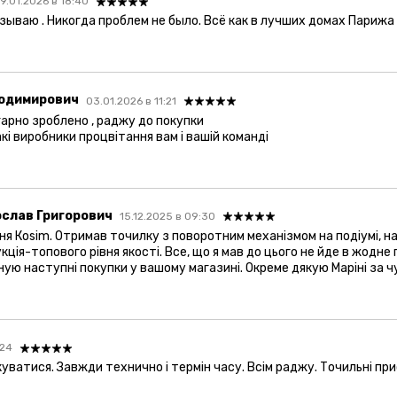
19.01.2026 в 18:40
зываю . Никогда проблем не было. Всё как в лучших домах Парижа !
лодимирович
03.01.2026 в 11:21
гарно зроблено , раджу до покупки
кі виробники процвітання вам і вашій команді
слав Григорович
15.12.2025 в 09:30
ня Коsim. Отримав точилку з поворотним механізмом на подіумі, на
кція-топового рівня якості. Все, що я мав до цього не йде в жодн
ую наступні покупки у вашому магазині. Окреме дякую Маріні за чу
:24
ватися. Завжди технично і термін часу. Всім раджу. Точильні прис