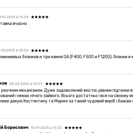
9.10.2025 в 15:56
ставка вчасно
.06.2025 в 22:06
миниевых бланков и три камня ОА (F400, F500 и F1200). бланки и 
ков
28.04.2025 в 14:03
 реєчним механізмом. Дуже задоволений якістю, рівнем підгонки 
ваний і немає нічого зайвого. Всього достатньо і все на своєму мі
лике дякую Костянтину та Марині за такий чудовий виріб і бажаю к
ій Борисович
10.01.2025 в 15:22