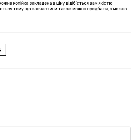
на копійка закладена в ціну відіб‘ється вам якістю
мається тому що запчастини також можна придбати, а можно
s