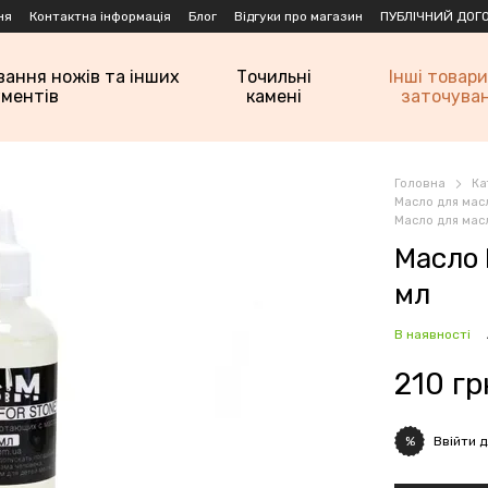
ня
Контактна інформація
Блог
Відгуки про магазин
ПУБЛІЧНИЙ ДОГО
вання ножів та інших
Точильні
Інші товари
ументів
камені
заточува
Головна
Ка
Масло для мас
Масло для мас
Масло 
мл
В наявності
210 гр
Ввійти
д
%