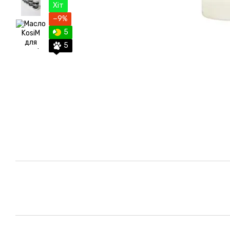
Хіт
−9%
5
5