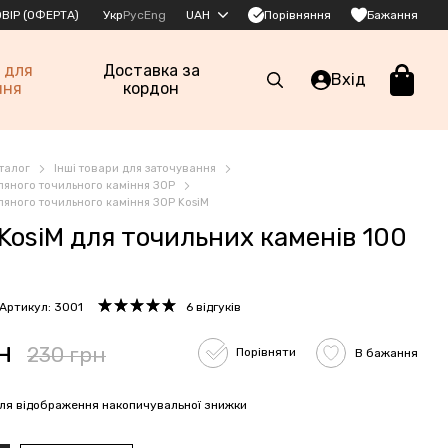
Порівняння
ВІР (ОФЕРТА)
Укр
Рус
Eng
UAH
Бажання
 для
Доставка за
Вхід
ння
кордон
талог
Інші товари для заточування
ляного точильного каміння ЗОР
ляного точильного каміння ЗОР KosiM
KosiM для точильних каменів 100
Артикул: 3001
6 відгуків
н
230 грн
Порівняти
В бажання
ля відображення накопичувальної знижки