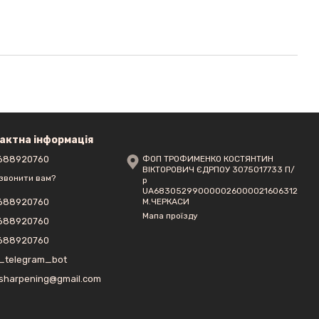
актна інформація
688920760
ФОП ТРОФИМЕНКО КОСТЯНТИН
ВІКТОРОВИЧ ЄДРПОУ 3075017733 П/
звонити вам?
р
UA683052990000026000021606312
М.ЧЕРКАСИ
688920760
Мапа проїзду
688920760
688920760
_telegram_bot
sharpening@gmail.com