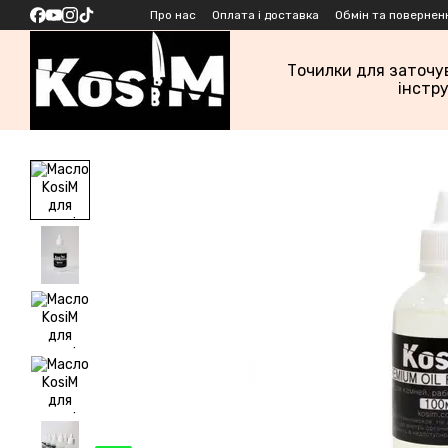
Перейти до основного контенту
Про нас
Оплата і доставка
Обмін та повернен
Точилки для заточу
інстр