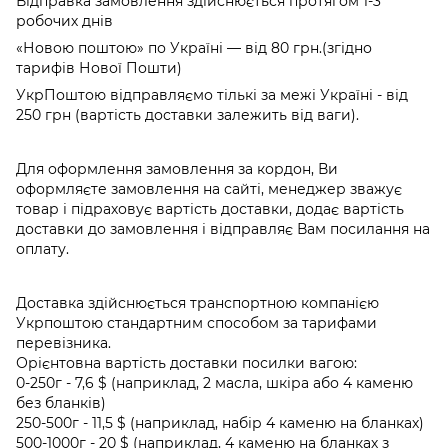
Відправка замовлення здійснюється протягом 1-3
робочих днів
«Новою поштою» по Україні — від 80 грн.(згідно
тарифів Нової Пошти)
УкрПоштою відправляємо тількі за межі Україні - від
250 грн (вартість доставки залежить від ваги).
Для оформлення замовлення за кордон, Ви
оформляєте замовлення на сайті, менеджер зважує
товар і підраховує вартість доставки, додає вартість
доставки до замовлення і відправляє Вам посилання на
оплату.
Доставка здійснюється транспортною компанією
Укрпоштою стандартним способом за тарифами
перевізника.
Орієнтовна вартість доставки посилки вагою:
0-250г - 7,6 $ (наприклад, 2 масла, шкіра або 4 каменю
без бланків)
250-500г - 11,5 $ (наприклад, набір 4 каменю на бланках)
500-1000г - 20 $ (наприклад, 4 каменю на бланках з