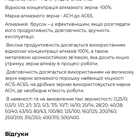
Відносна концентрація алмазного зерна -100%.
Марка алмазного зерна - ACH до АС65.
Алмазний брусок – є ефективнішим, якщо розглядати
його продуктивність, довговічність, зручність
експлуатації.
Висока продуктивність досягається використанням
відносної концентрації алмазів 100%, а також
металевою кромкостійкою зв'язкою, яка досить міцно
утримує зерна алмазу в процесі роботи.
Довговічність досягається використанням на великому
зерні марки алмазного порошку найвищої міцності
АС15-АС65, на дрібних зернах використовується марка
ACН, де необхідна м'якість роботи.
В наявності та на замовлення такі зернистості: 0,25/0;
0,5/0; 1/0; 2/1; 3/2; 5/3; 7/5; 10/7; 14/10; 20/14; 28/20; 40/28;
50/40; 63/50; 80/63; 100/80; 125/100; 160/125; 200/160;
250/200; 315/250; 400/315; 500/400.
Відгуки