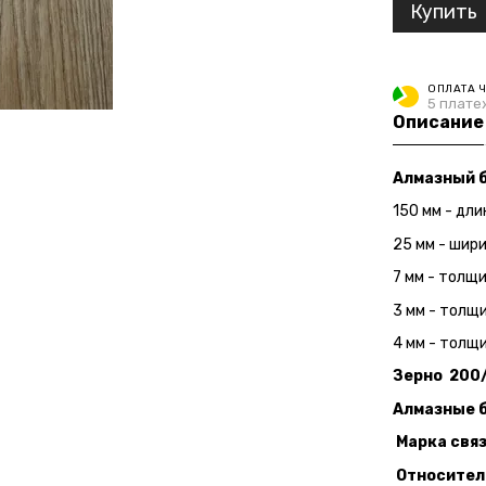
Купить
ОПЛАТА 
5 плате
Описание
Алмазный б
150 мм - дли
25 мм - шири
7 мм - толщ
3 мм - толщи
4 мм - толщ
Зерно 200
Алмазные б
Марка связ
Относитель