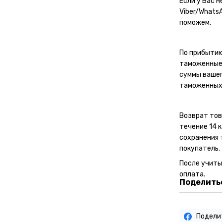
Если у Вас 
Viber/Whats
поможем.
По прибытию
таможенные 
суммы вашег
таможенных
Возврат тов
течение 14 
сохранения 
покупатель.
После учит
оплата.
Поделитьс
Подели