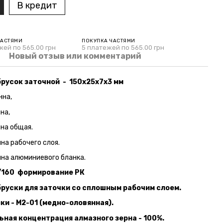
В кредит
ЧАСТЯМИ
ПОКУПКА ЧАСТЯМИ
жей по 565.00 грн
5 платежей по 565.00 грн
Новый отзыв или комментарий
русок заточной - 150х25х7х3 мм
нна,
на,
ина общая.
на рабочего слоя.
ина алюминиевого бланка.
/160 формирование РК
руски для заточки со сплошным рабочим слоем.
ки - М2-01 (медно-оловянная).
ная концентрация алмазного зерна - 100%.