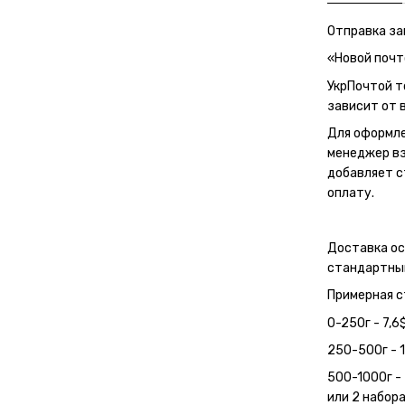
Отправка за
«Новой почт
УкрПочтой т
зависит от в
Для оформле
менеджер вз
добавляет с
оплату.
Доставка о
стандартным
Примерная с
0-250г - 7,6
250-500г - 1
500-1000г - 
или 2 набора