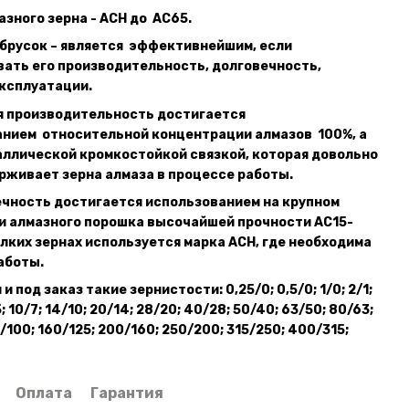
зного зерна - ACH до АС65.
брусок – является эффективнейшим, если
ать его производительность, долговечность,
ксплуатации.
роизводительность достигается
анием относительной концентрации алмазов 100%, а
ллической кромкостойкой связкой, которая довольно
рживает зерна алмаза в процессе работы.
ость достигается использованием на крупном
и алмазного порошка высочайшей прочности АС15-
елких зернах используется марка ACН, где необходима
работы.
 под заказ такие зернистости: 0,25/0; 0,5/0; 1/0; 2/1;
/5; 10/7; 14/10; 20/14; 28/20; 40/28; 50/40; 63/50; 80/63;
/100; 160/125; 200/160; 250/200; 315/250; 400/315;
Оплата
Гарантия