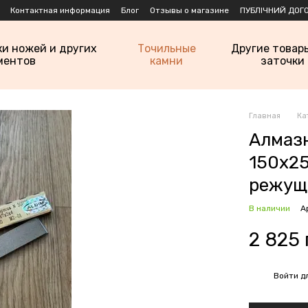
Контактная информация
Блог
Отзывы о магазине
ПУБЛІЧНИЙ ДОГО
ки ножей и других
Точильные
Другие товар
ментов
камни
заточки
Главная
Ка
Алмаз
150х2
режущ
В наличии
А
2 825 
Войти
дл
%