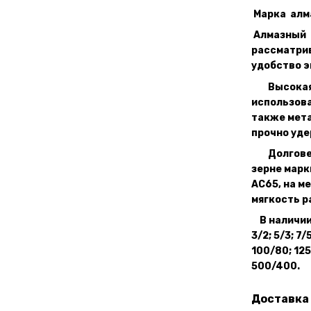
Марка алма
Алмазный 
рассматрив
удобство э
Высокая п
использов
также мета
прочно уде
Долговечн
зерне марк
АС65, на м
мягкость 
В наличии и
3/2; 5/3; 7
100/80; 125
500/400.
Доставка