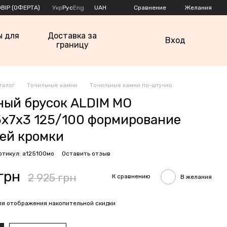
Сравнение
ВІР (ОФЕРТА)
Укр
Рус
Eng
UAH
Желания
ы для
Доставка за
Вход
границу
талог
Точильные камни
Точильные камни по-штучно
ный брусок ALDIM МО
5х7х3 125/100 формирование
ей кромки
ртикул: а125100мо
Оставить отзыв
грн
2 925 грн
К сравнению
В желания
я отображения накопительной скидки