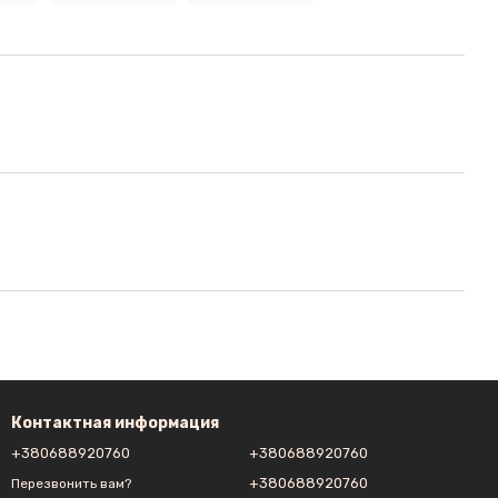
Контактная информация
+380688920760
+380688920760
+380688920760
Перезвонить вам?