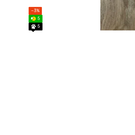
−3%
5
5