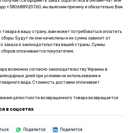
не получается оформить заказ, обратитесь в онлайн-чат или
App
+380688920760
, мы выясним причину и обязательно Вам
 товара в вашу страну, вам может потребоваться оплатить
сборы. Будут ли они начислены и их сумма зависит от
о заказа и законодательства вашей страны. Суммы
 сборов оплачиваются покупателем.
ара возможно согласно законодательству Украины в
календарных дней при условии не использования и
товарного вида. Стоимость доставки оплачивает
ывания целостности возвращенного товара возвращается
я в соцсетях
ться
Поделится
Поделится