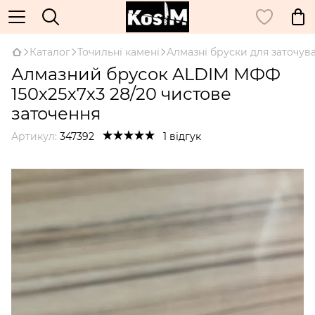
Каталог
Точильні камені
Алмазні бруски для заточув
Алмазний брусок ALDIM МФФ
150х25х7х3 28/20 чистове
заточення
Артикул:
347392
1 відгук