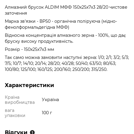
Алмазний брусок ALDIM МФФ 150х25х7х3 28/20 чистове
заточення
Марка зв'язки - ВР50 - органічна поліруюча (мідно-
фенолформальдегідна МФФ)
Відносна концентрація алмазного зерна - 100%, що дає
бруску високу продуктивність.
Розмір - 150х25х7х3 мм
Так само можна замовити наступні зерна: 1/0; 2/1; 3/2; 5/3;
7/5; 10/7; 14/10; 20/14; 28/20; 40/28; 50/40; 63/50; 80/63;
100/80; 125/100; 160/125; 200/160; 250/200; 315/250.
Характеристики
Країна
Україна
виробництва
вага
100 г
упаковки
Відгуки
1