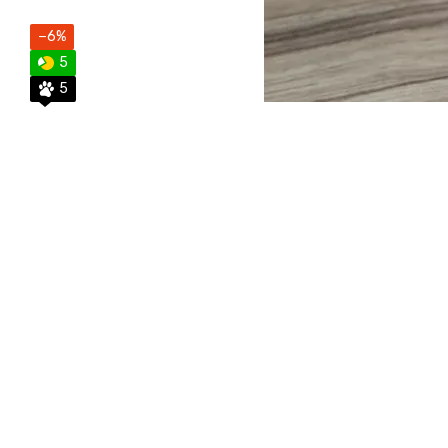
−6%
5
5