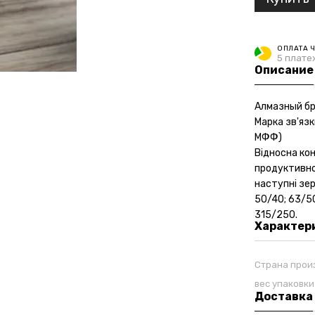
ОПЛАТА 
5 плате
Описание
Алмазный б
Марка зв'яз
МФФ)
Відносна ко
продуктивно
наступні зерн
50/40; 63/50
315/250.
Характер
Страна прои
вес упаковки
Доставка