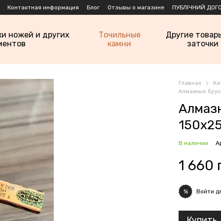
Контактная информация
Блог
Отзывы о магазине
ПУБЛІЧНИЙ ДОГО
ки ножей и других
Точильные
Другие товар
ментов
камни
заточки
Главная
Ка
Алмазные брус
Алмаз
150х25
В наличии
А
1 660 
Войти
дл
%
Купить