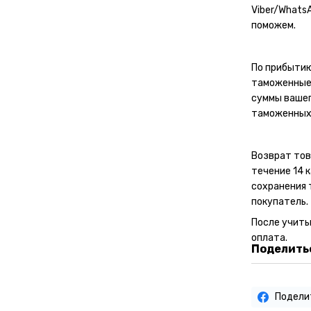
Viber/Whats
поможем.
По прибытию
таможенные 
суммы вашег
таможенных
Возврат тов
течение 14 
сохранения 
покупатель.
После учит
оплата.
Поделитьс
Подели