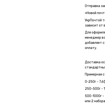
Отправка за
«Новой почт
УкрПочтой т
зависит от в
Для оформле
менеджер вз
добавляет с
оплату.
Доставка о
стандартным
Примерная с
0-250г - 7,6
250-500г - 1
500-1000г - 
или 2 набора