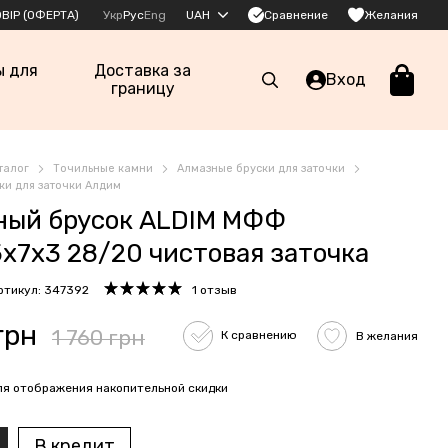
Сравнение
ВІР (ОФЕРТА)
Укр
Рус
Eng
UAH
Желания
ы для
Доставка за
Вход
границу
талог
Точильные камни
Алмазные бруски для заточки
ки для заточки Алдим
ный брусок ALDIM МФФ
х7х3 28/20 чистовая заточка
ртикул: 347392
1 отзыв
грн
1 760 грн
К сравнению
В желания
я отображения накопительной скидки
В кредит