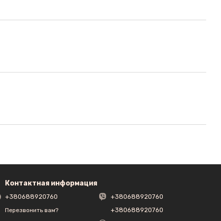
Контактная информация
+380688920760
+380688920760
+380688920760
Перезвонить вам?