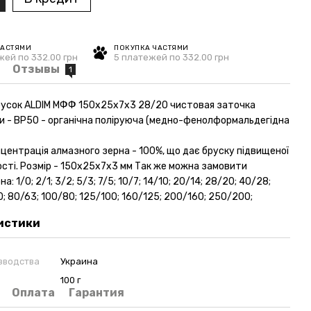
ЧАСТЯМИ
ПОКУПКА ЧАСТЯМИ
жей по 332.00 грн
5 платежей по 332.00 грн
Отзывы
1
русок ALDIM МФФ 150х25х7х3 28/20 чистовая заточка
ки - ВР50 - органічна поліруюча (медно-фенолформальдегідна
нцентрація алмазного зерна - 100%, що дає бруску підвищеної
сті. Розмір - 150х25х7х3 мм Так же можна замовити
а: 1/0; 2/1; 3/2; 5/3; 7/5; 10/7; 14/10; 20/14; 28/20; 40/28;
; 80/63; 100/80; 125/100; 160/125; 200/160; 250/200;
истики
зводства
Украина
100 г
Оплата
Гарантия