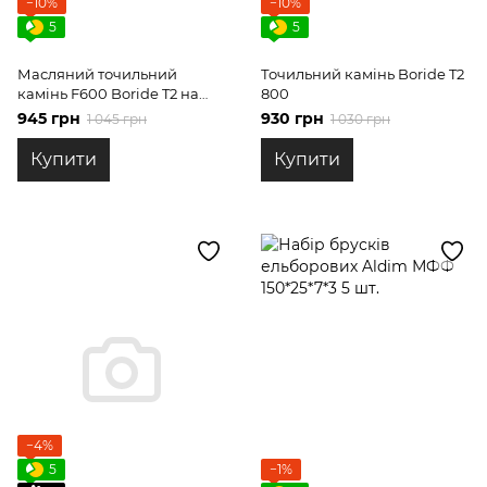
−10%
−10%
5
5
Масляний точильний
Точильний камінь Boride T2
камінь F600 Boride T2 на
800
бланку
945 грн
930 грн
1 045 грн
1 030 грн
Купити
Купити
−4%
5
−1%