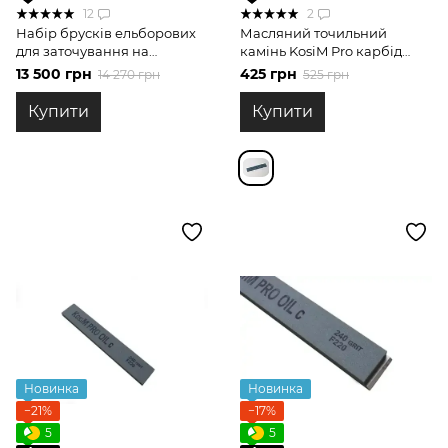
12
2
Набір брусків ельборових
Масляний точильний
для заточування на
камінь KosiM Pro карбід
бланках з гравіюванням
кремнію 150 grit
13 500 грн
425 грн
14 270 грн
525 грн
Купити
Купити
Новинка
Новинка
−21%
−17%
5
5