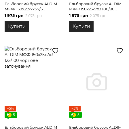
Ельборовий брусок ALDIM
Ельборовий брусок ALDIM
МФФ 150х25х7х3 7/5
МФФ 150х25х7х3 100/80
полірування
чорнове заточування
1 975 грн
1 975 грн
2 075 грн
2 075 грн
Купити
Купити
−5%
−5%
5
5
Ельборовий брусок ALDIM
Ельборовий брусок ALDIM