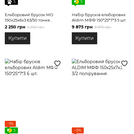
5
5
Ельборовий брусок МО
Набір брусків ельборових
150х25х6х3 63/50 тонке
Aldim МФФ 150*25*7*3 5 шт.
шліфування
2 250 грн
9 875 грн
2 350 грн
9 975 грн
Купити
Купити
−1%
5
−5%