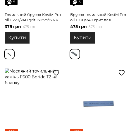
5
5
Точильний брусок KosiM Pro
Брусок точильний KosiM Pro
oil F220/240 grit 150*25*6 мм
oil F220/240 грит для
карбід кремнію для
обдирки на бланку
375 грн
475 грн
475 грн
575 грн
обдирних робіт
Купити
Купити