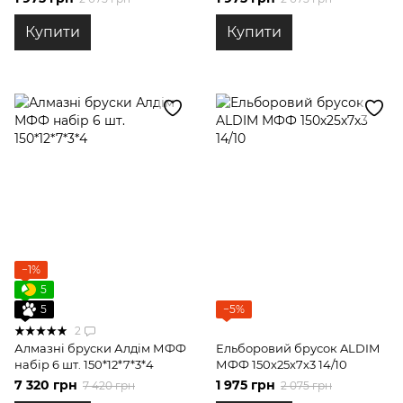
Купити
Купити
−1%
5
5
−5%
2
Алмазні бруски Алдім МФФ
Ельборовий брусок ALDIM
набір 6 шт. 150*12*7*3*4
МФФ 150х25х7х3 14/10
7 320 грн
1 975 грн
7 420 грн
2 075 грн