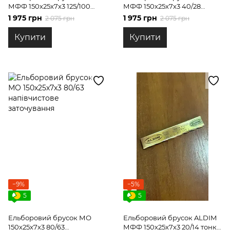
МФФ 150х25х7х3 125/100
МФФ 150х25х7х3 40/28
чорнове заточування
чистове заточування
1 975 грн
1 975 грн
2 075 грн
2 075 грн
Купити
Купити
−9%
−5%
5
5
Ельборовий брусок МО
Ельборовий брусок ALDIM
150х25х7х3 80/63
МФФ 150х25х7х3 20/14 тонке