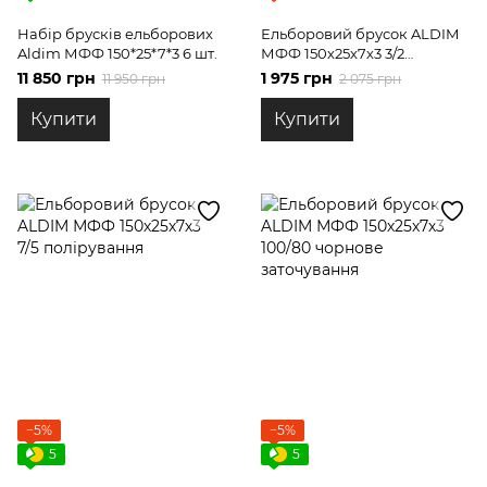
Набір брусків ельборових
Ельборовий брусок ALDIM
Aldim МФФ 150*25*7*3 6 шт.
МФФ 150х25х7х3 3/2
полірування
11 850 грн
1 975 грн
11 950 грн
2 075 грн
Купити
Купити
−5%
−5%
5
5