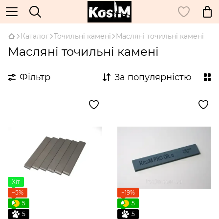
Каталог
Точильні камені
Масляні точильні камені
Масляні точильні камені
Фільтр
За популярністю
Хіт
−5%
−19%
5
5
5
5