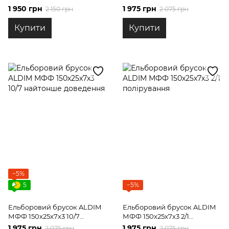
напівчистове заточування
доведення
1 950 грн
1 975 грн
2 150 грн
2 075 грн
Купити
Купити
−5%
5
−5%
Ельборовий брусок ALDIM
Ельборовий брусок ALDIM
МФФ 150х25х7х3 10/7
МФФ 150х25х7х3 2/1
найтонше доведення
полірування
1 975 грн
1 975 грн
2 075 грн
2 075 грн