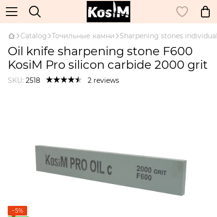
Catalog
Точильные камни
Sharpening stones individual
Oil knife sharpening stone F600
KosiM Pro silicon carbide 2000 grit
SKU:
2518
2 reviews
−5%