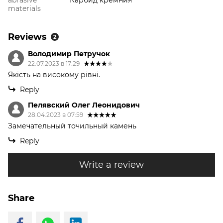
abrasive
Карбид кремния
materials
Reviews
2
Володимир Петручок
22.07.2023 в 17:29
Якість на високому рівні.
Reply
Пелявский Олег Леонидович
28.04.2023 в 07:59
Замечательный точильный камень
Reply
Write a review
Share