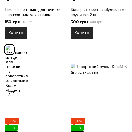
Нівелююче кільце для точилки
Кільця стопорні із вбудованою
з поворотним механізмом
пружиною 2 шт.
KosiM Модель 3
150 грн
300 грн
180 грн
400 грн
Купити
Купити
−11%
−10%
5
5