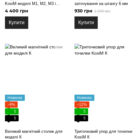
KosiM моделі М1, М2, М3 і
заточування на штангу 6 мм
М3+ з вибіркою
4 400 грн
930 грн
1 030 грн
Купити
Купити
Новинка
Новинка
−9%
−12%
5
5
5
5
Великий магнітний столик для
Триточковий упор для точилки
моделі К
KosiM К