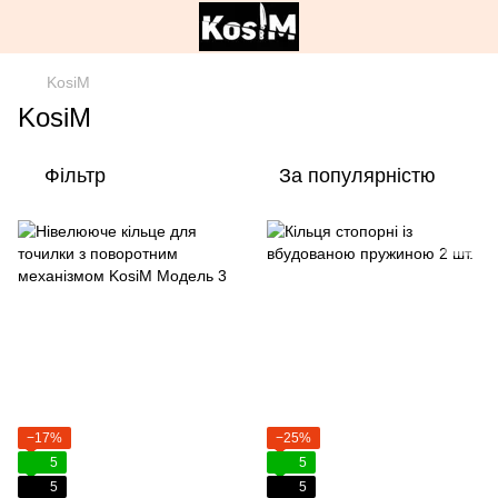
KosiM
KosiM
Фільтр
За популярністю
−17%
−25%
5
5
5
5