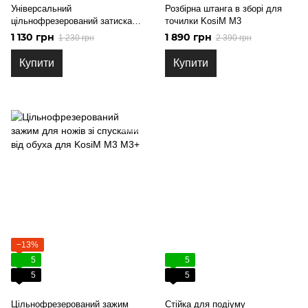
Універсальний
Розбірна штанга в зборі для
цільнофрезерований затискач
точилки KosiM M3
для ножів для точилки KosiM
1 130 грн
1 890 грн
1 230 грн
2 390 грн
K2
Купити
Купити
−13%
5
5
5
5
Цільнофрезерований зажим
Стійка для подіуму