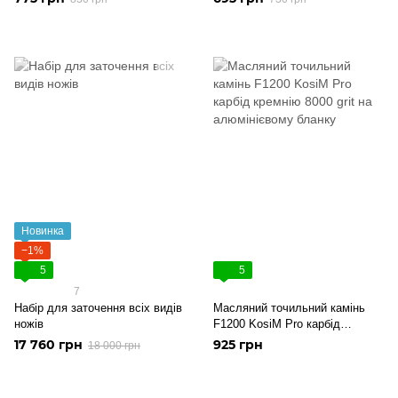
Новинка
−1%
5
5
7
Набір для заточення всіх видів
Масляний точильний камінь
ножів
F1200 KosiM Pro карбід
кремнію 8000 grit на
17 760 грн
925 грн
18 000 грн
алюмінієвому бланку