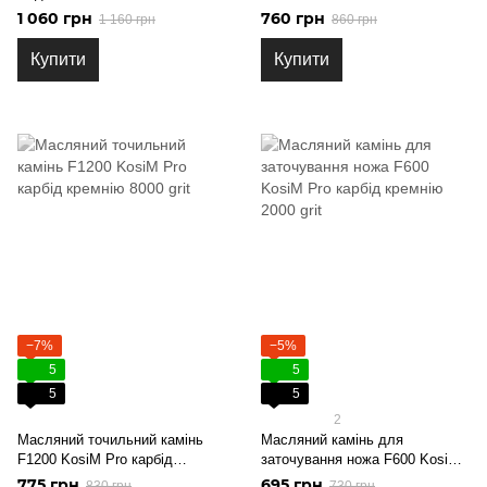
1 060 грн
760 грн
1 160 грн
860 грн
Купити
Купити
−7%
−5%
5
5
5
5
2
Масляний точильний камінь
Масляний камінь для
F1200 KosiM Pro карбід
заточування ножа F600 KosiM
кремнію 8000 grit
Pro карбід кремнію 2000 grit
775 грн
695 грн
830 грн
730 грн