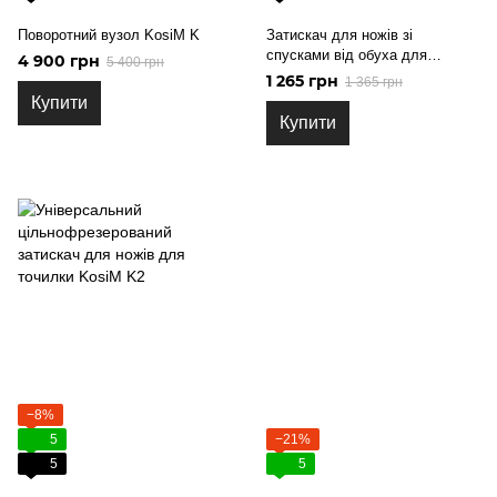
Поворотний вузол KosiM K
Затискач для ножів зі
спусками від обуха для
4 900 грн
5 400 грн
точилки KosiM K 2
1 265 грн
1 365 грн
Купити
Купити
−8%
5
−21%
5
5