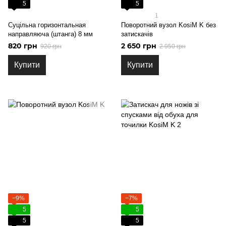
5
5
1
Суцільна горизонтальная
Поворотний вузол KosiM K без
направляюча (штанга) 8 мм
затискачів
820 грн
2 650 грн
920 грн
2 950 грн
Купити
Купити
−9%
−7%
5
5
5
5