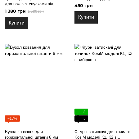
для ножів зі спусками від
450 грн
обуха для KosiM M3 M3+
1 380 грн
1 580 грн
Купити
Купити
5
−17%
5
Вузол ковзання для
Фігурні затискачі для точилок
горизонтальної штанги 6 мм
KosiM моделі К1, К2 з