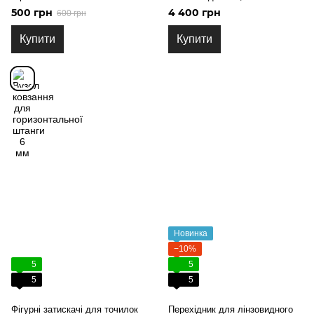
вибіркою
500 грн
4 400 грн
600 грн
Купити
Купити
Новинка
−10%
5
5
5
5
Фігурні затискачі для точилок
Перехідник для лінзовидного