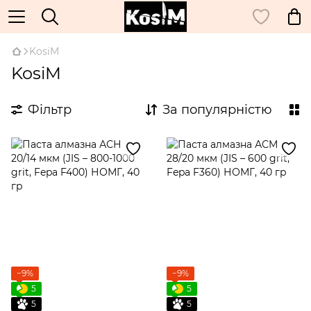
KosiM
KosiM
Фільтр
За популярністю
−9%
−9%
5
5
5
5