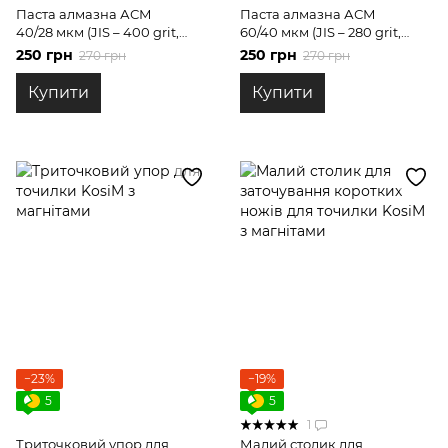
Паста алмазна АСМ
Паста алмазна АСМ
40/28 мкм (JIS – 400 grit,
60/40 мкм (JIS – 280 grit,
Fepa F280) НОМГ, 40 гр
Fepa F220) НОМГ, 40 гр
250 грн
250 грн
270 грн
270 грн
Купити
Купити
−23%
−19%
5
5
1
Триточковий упор для
Малий столик для