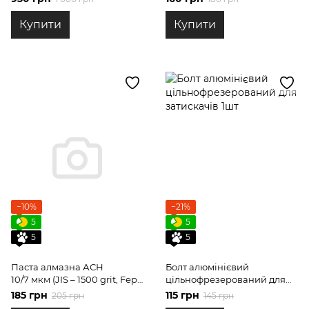
механізмом
Купити
Купити
−10%
−21%
5
5
5
5
Паста алмазна АСН
Болт алюмінієвий
10/7 мкм (JIS – 1500 grit, Fepa
цільнофрезерований для
F - 600) НОМГ, 40 гр
затискачів 1шт
185 грн
115 грн
205 грн
145 грн