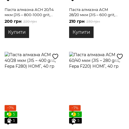
Паста алмазна АСН 20/14
Паста алмазна АСМ
мкм (JIS – 800-1000 grit,
28/20 мкм (JIS – 600 grit,
Fepa F400) НОМГ, 40 гр
Fepa F360) НОМГ, 40 гр
200 грн
210 грн
220 грн
230 грн
Купити
Купити
−7%
−7%
5
5
5
5