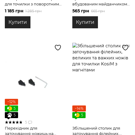
для точилки з поворотним
вбудованим майданчиком
механізмом
під кутомір для точилок
1 185 грн
565 грн
1 285 грн
665 грн
Купити
Купити
−12%
5
−14%
5
5
5
Перехідник для
Збільшений столик для
заточування ножиць на
заточування філейних,