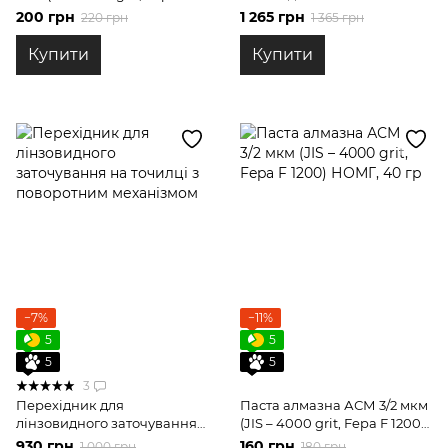
F500) НОМГ, 40 гр
спусками від обуха
200 грн
1 265 грн
220 грн
1 365 грн
Купити
Купити
−7%
−11%
5
5
5
5
3
Перехідник для
Паста алмазна АСМ 3/2 мкм
лінзовидного заточування
(JIS – 4000 grit, Fepa F 1200)
на точилці з поворотним
НОМГ, 40 гр
930 грн
160 грн
1 000 грн
180 грн