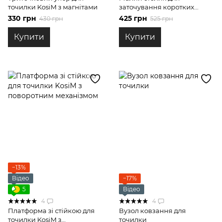
точилки KosiM з магнітами
заточування коротких
ножів для точилки KosiM з
330 грн
425 грн
430 грн
525 грн
магнітами
Купити
Купити
−13%
Відео
−17%
5
Відео
4
4
Платформа зі стійкою для
Вузол ковзання для
точилки KosiM з
точилки