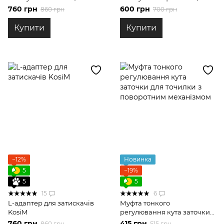
точилці з поворотним
великих та важких ножів
760 грн
600 грн
860 грн
700 грн
механізмом
для точилки KosiM з
магнітами
Купити
Купити
−12%
Новинка
5
−19%
5
5
15
6
L-адаптер для затискачів
Муфта тонкого
KosiM
регулювання кута заточки
для точилки з поворотним
760 грн
415 грн
860 грн
515 грн