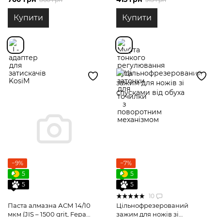
механізмом
Купити
Купити
−9%
−7%
5
5
5
5
10
Паста алмазна АСМ 14/10
Цільнофрезерований
мкм (JIS – 1500 grit, Fepa
зажим для ножів зі