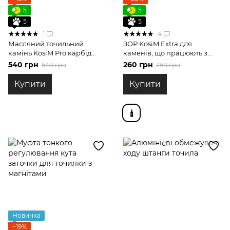
5
5
5
5
1
4
Масляний точильний
ЗОР KosiM Extra для
камінь KosiM Pro карбід
каменів, що працюють з
кремнію 500 grit / F320
маслом 100 мл
540 грн
260 грн
640 грн
360 грн
Купити
Купити
Новинка
−19%