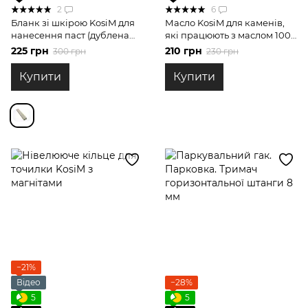
2
6
Бланк зі шкірою KosiM для
Масло KosiM для каменів,
нанесення паст (дублена
які працюють з маслом 100
сторона)
мл
225 грн
210 грн
300 грн
230 грн
Купити
Купити
−21%
Відео
−28%
5
5