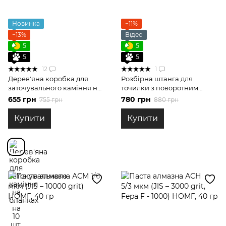
Новинка
−11%
−13%
Відео
5
5
5
5
12
1
Дерев'яна коробка для
Розбірна штанга для
заточувального каміння на
точилки з поворотним
бланках на 10 шт.
механізмом
655 грн
780 грн
755 грн
880 грн
Купити
Купити