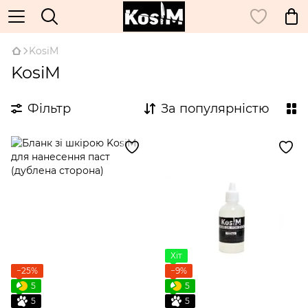
KosiM
KosiM
Фільтр
За популярністю
Хіт
−25%
−9%
5
5
5
5