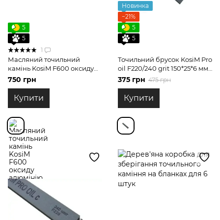
Новинка
−21%
5
5
5
5
1
Масляний точильний
Точильний брусок KosiM Pro
камінь KosiM F600 оксиду
oil F220/240 grit 150*25*6 мм
алюмінію 89 А 149 * 25 * 6 мм
карбід кремнію для
750 грн
375 грн
475 грн
обдирних робіт
Купити
Купити