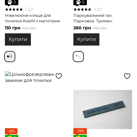
5
5
2
4
Нівелююче кільце для
Паркувальний гак.
точилки KosiM з магнітами
Парковка. Тримач
горизонтальної штанги 8
110 грн
260 грн
140 грн
360 грн
мм
Купити
Купити
−8%
−19%