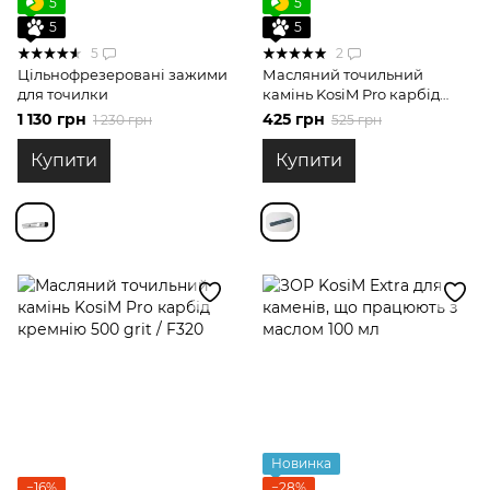
5
5
5
5
5
2
Цільнофрезеровані зажими
Масляний точильний
для точилки
камінь KosiM Pro карбід
кремнію 150 grit
1 130 грн
425 грн
1 230 грн
525 грн
Купити
Купити
Новинка
−16%
−28%