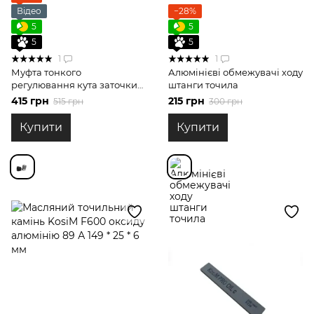
Відео
−28%
5
5
5
5
1
1
Муфта тонкого
Алюмінієві обмежувачі ходу
регулювання кута заточки
штанги точила
для точилки з магнітами
415 грн
215 грн
515 грн
300 грн
Купити
Купити