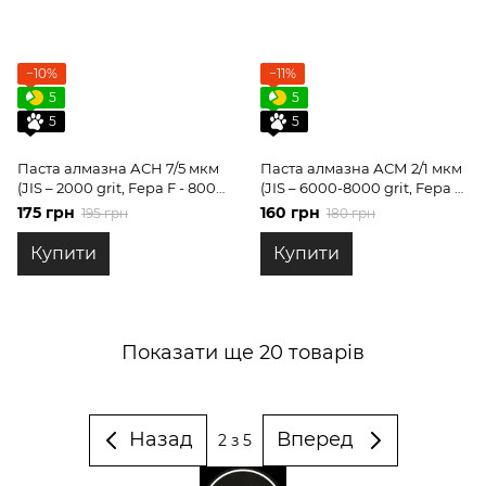
−10%
−11%
5
5
5
5
Паста алмазна АСН 7/5 мкм
Паста алмазна АСМ 2/1 мкм
(JIS – 2000 grit, Fepa F - 800)
(JIS – 6000-8000 grit, Fepa F
НОМГ, 40 гр
1500-2000) НОМГ, 40 гр
175 грн
160 грн
195 грн
180 грн
Купити
Купити
Показати ще 20 товарів
Назад
Вперед
2
з 5