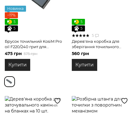
Новинка
−17%
5
5
5
5
5
Брусок точильний KosiM Pro
Дерев'яна коробка для
oil F220/240 грит для
зберігання точильного
обдирки на бланку
каміння на бланках для 6
475 грн
560 грн
575 грн
штук
Купити
Купити