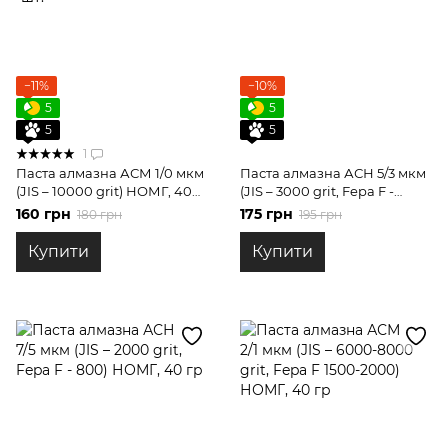
−11%
−10%
5
5
5
5
1
Паста алмазна АСМ 1/0 мкм
Паста алмазна АСН 5/3 мкм
(JIS – 10000 grit) НОМГ, 40
(JIS – 3000 grit, Fepa F -
гр
1000) НОМГ, 40 гр
160 грн
175 грн
180 грн
195 грн
Купити
Купити