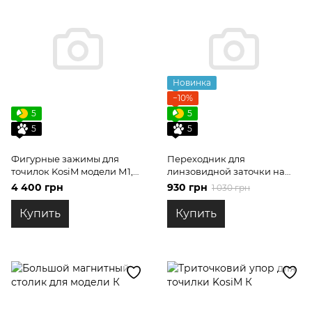
Новинка
−10%
5
5
5
5
Фигурные зажимы для
Переходник для
точилок KosiM модели М1,
линзовидной заточки на
М2, М3 і М3+ с
штангу 6 мм
4 400 грн
930 грн
1 030 грн
поднутрением
Купить
Купить