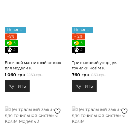
Новинка
Новинка
−9%
−12%
5
5
5
5
Большой магнитный столик
Триточковий упор для
для модели К
точилки KosiM К
1 060 грн
760 грн
1 160 грн
860 грн
Купить
Купить