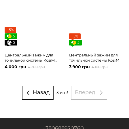
−5%
5
−5%
5
5
Центральный зажим для
Центральный зажим для
точильной системы KosiM
точильной системы KosiM
Модель 3
4 000 грн
3 900 грн
4 200 грн
4 100 грн
Назад
Вперед
3
из 3
+380688920760