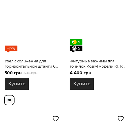
5
−17%
5
Узел скольжения для
Фигурные зажимы для
горизонтальной штанги 6
точилок KosiM модели К1, К2
мм
с поднутрением
500 грн
4 400 грн
600 грн
Купить
Купить