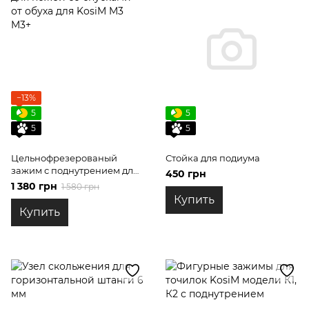
−13%
5
5
5
5
Цельнофрезерованый
Стойка для подиума
зажим с поднутрением для
450 грн
ножей со спусками от обуха
1 380 грн
1 580 грн
для KosiM M3 M3+
Купить
Купить