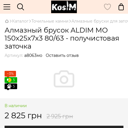
Каталог
Точильные камни
Алмазные бруски для зато
Алмазный брусок ALDIM МО
150х25х7х3 80/63 - получистовая
заточка
Артикул:
а8063мо
Оставить отзыв
−3%
5
5
В наличии
2 825 грн
2 925 грн