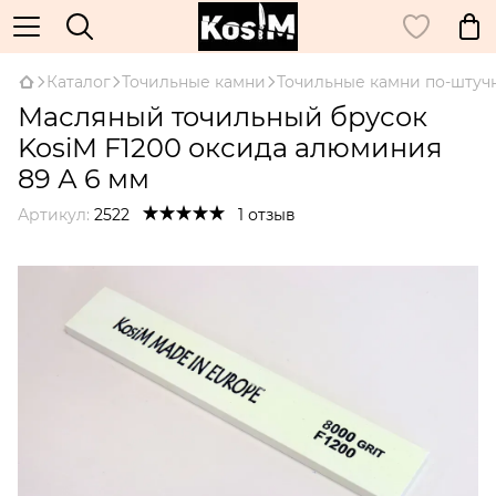
Каталог
Точильные камни
Точильные камни по-штуч
Масляный точильный брусок
KosiM F1200 оксида алюминия
89 А 6 мм
Артикул:
2522
1 отзыв