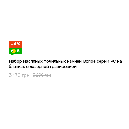
−4%
5
Набор масляных точильных камней Boride серии PC на
бланках с лазерной гравировкой
3 170 грн
3 290 грн