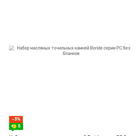
−3%
5