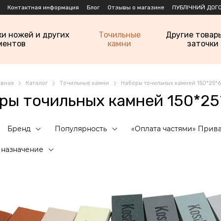
Контактная информация
Блог
Отзывы о магазине
ПУБЛІЧНИЙ ДОГО
ки ножей и других
Точильные
Другие товар
ментов
камни
заточки
авная
Каталог
Точильные камни
Наборы точильных камней 150*25*6
ры точильных камней 150*25
Бренд
Популярность
«Оплата частями» Прив
назначение