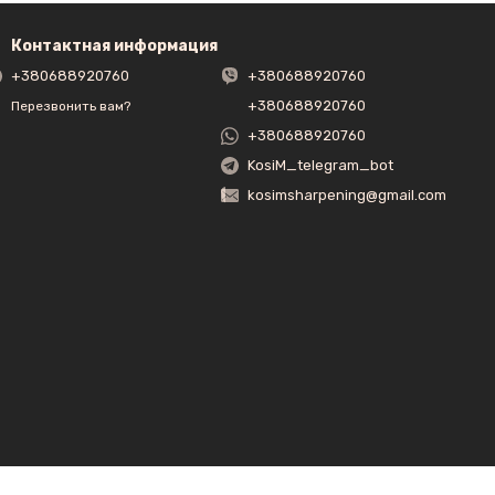
Контактная информация
+380688920760
+380688920760
+380688920760
Перезвонить вам?
+380688920760
KosiM_telegram_bot
kosimsharpening@gmail.com