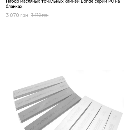
Набор масляных точильных камней Boride серии PC на
бланках
3 070 грн
3 170 грн