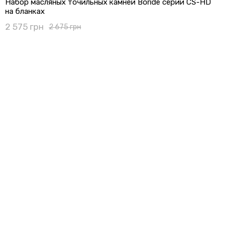
Набор масляных точильных камней Boride серии CS-HD
на бланках
2 575 грн
2 675 грн