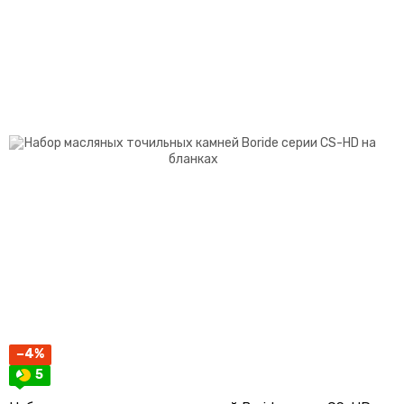
−4%
5