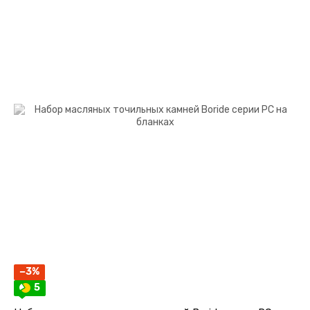
−3%
5