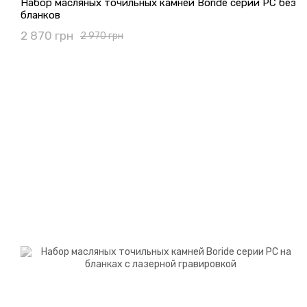
Набор масляных точильных камней Boride серии PC без
бланков
2 870 грн
2 970 грн