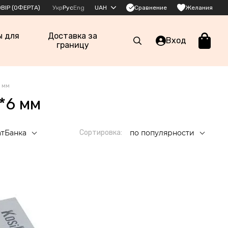
Сравнение
ВІР (ОФЕРТА)
Укр
Рус
Eng
UAH
Желания
ы для
Доставка за
Вход
границу
 мм
*6 мм
атБанка
Сортировка:
по популярности