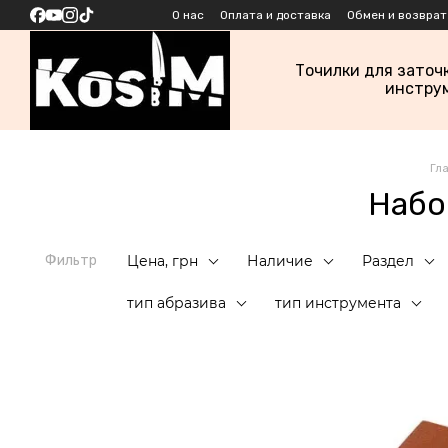
Перейти к основному контенту
О нас
Оплата и доставка
Обмен и возврат
Точилки для заточ
инстру
Гл
Набо
Фильтр
Цена, грн
Наличие
Раздел
тип абразива
тип инструмента