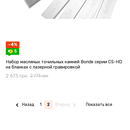
−4%
5
Набор масляных точильных камней Boride серии CS-HD
на бланках с лазерной гравировкой
2 675 грн
2 775 грн
Назад
1
2
Вперед
Показать все